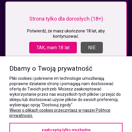
KONTAKT
Strona tylko dla dorosłych (18+)
MEGAXSHOP.PL
NIP:5532412527
Potwierdź, że masz ukończone 18 lat, aby
kontynuować.
REGON:241846517
ul. Świętej Jadwigi Śląskiej 13,
TAK, mam 18 lat
NIE
34-300 Sienna
kom.:
531 628 603
Dbamy o Twoją prywatność
(Mateusz)
kom.:
Pliki cookies i pokrewne im technologie umożliwiają
731 805 731
poprawne działanie strony i pomagają nam dostosować
(Monika)
ofertę do Twoich potrzeb. Możesz zaakceptować
wykorzystanie przez nas wszystkich tych plików i przejść do
e-mail:
sklepu lub dostosować użycie plików do swoich preferencji,
kontakt@megaxshop.pl
wybierając opcję "Dostosuj zgody".
Więcej o plikach cookies przeczytasz w naszej Polityce
prywatności.
KUPONY RABATOWE
zaakceptuj tylko niezbędne
Podaj swój adres e-mail aby otrzymywać kupony rabatowe na zakupy