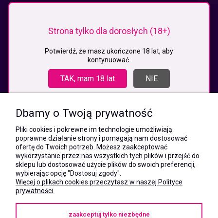
KONTAKT
Strona tylko dla dorosłych (18+)
MEGAXSHOP.PL
NIP:5532412527
Potwierdź, że masz ukończone 18 lat, aby
kontynuować.
REGON:241846517
ul. Świętej Jadwigi Śląskiej 13,
TAK, mam 18 lat
NIE
34-300 Sienna
kom.:
531 628 603
Dbamy o Twoją prywatność
(Mateusz)
kom.:
Pliki cookies i pokrewne im technologie umożliwiają
731 805 731
poprawne działanie strony i pomagają nam dostosować
(Monika)
ofertę do Twoich potrzeb. Możesz zaakceptować
wykorzystanie przez nas wszystkich tych plików i przejść do
e-mail:
sklepu lub dostosować użycie plików do swoich preferencji,
kontakt@megaxshop.pl
wybierając opcję "Dostosuj zgody".
Więcej o plikach cookies przeczytasz w naszej Polityce
prywatności.
KUPONY RABATOWE
zaakceptuj tylko niezbędne
Podaj swój adres e-mail aby otrzymywać kupony rabatowe na zakupy