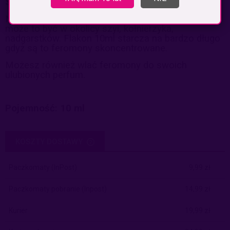
Sposób użycia:
Nanieś kilka kropli 3-4 przy użyciu zakraplacza,
może to być w okolicy szyi, kołnierzyka,
nadgarstków. Flakon 10ml starcza na bardzo długo
gdyż są to feromony skoncentrowane.
Możesz również wlać feromony do swoich
ulubionych perfum.
Pojemność:
10 ml
KOSZTY DOSTAWY
CENA NIE ZAWIERA EWENTUALNYCH KOSZTÓW PŁATNOŚCI
Paczkomaty
(InPost)
9,99 zł
Paczkomaty pobranie
(Inpost)
14,99 zł
Kurier
19,99 zł