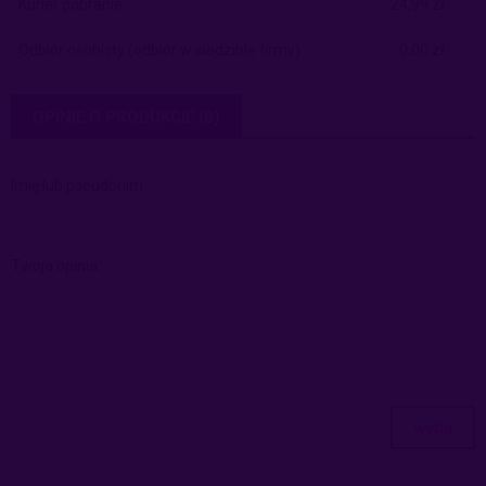
Kurier pobranie
24,99 zł
Odbiór osobisty
(odbiór w siedzibie firmy)
0,00 zł
OPINIE O PRODUKCIE (0)
Imię lub pseudonim:
Twoja opinia:
wyślij