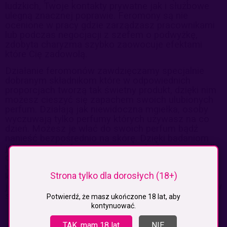
ludzkich, Twoje kontakty prywatne jak i służbowe
ulegną znacznej poprawie. Feromony są nie
ocenione w pracy gdzie zarządzasz pracownikami
lub podczas negocjacji z szefem o podwyżkę,
zdobyta charyzma szybko zaowocuje efektami
które Cię zadowolą.
Działanie feromonów zawdzięczamy specjalnie
dobranym składnikom które w odpowiednich
proporcjach tworzą tak świetny produkt, dzięki nim
możesz cieszyć się zapachem swoich ulubionych
perfum. Działają jak niewidoczna mgiełka, osoby
wyczuwają tylko perfumy których używasz na co
dzień. Możesz je wlać do swoich perfum bądź
nanieść bezpośrednio na skórę. Dzięki badaniom
jakie przeszyły feromony są w pełni bezpieczne dla
ciała nie pozostawiają żadnych śladów na
ubraniach czy pościeli. Możesz ja nałożyć na
Strona tylko dla dorosłych (18+)
kołnierzyk, mankiet koszuli, lub na pościel co
jeszcze zwiększy pożądanie Twojego mężczyzny w
sypialni.
Potwierdź, że masz ukończone 18 lat, aby
kontynuować.
TAK, mam 18 lat
NIE