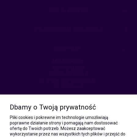
MOJE KONTO
PŁATNOŚCI I DOSTAWA
KONTAKT
MEGAXSHOP.PL
NIP:5532412527
REGON:241846517
ul. Świętej Jadwigi Śląskiej 13,
34-300 Sienna
kom.:
531 628 603
Dbamy o Twoją prywatność
(Mateusz)
kom.:
Pliki cookies i pokrewne im technologie umożliwiają
731 805 731
poprawne działanie strony i pomagają nam dostosować
(Monika)
ofertę do Twoich potrzeb. Możesz zaakceptować
wykorzystanie przez nas wszystkich tych plików i przejść do
e-mail: