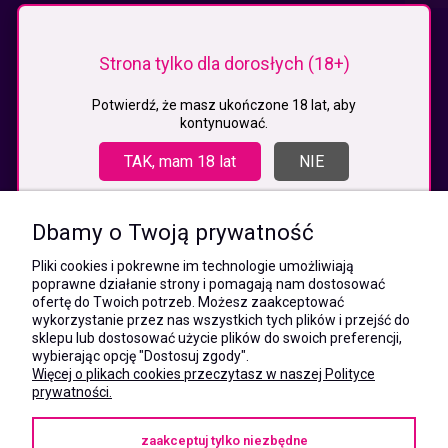
KONTAKT
Strona tylko dla dorosłych (18+)
MEGAXSHOP.PL
NIP:5532412527
Potwierdź, że masz ukończone 18 lat, aby
kontynuować.
REGON:241846517
ul. Świętej Jadwigi Śląskiej 13,
TAK, mam 18 lat
NIE
34-300 Sienna
kom.:
531 628 603
Dbamy o Twoją prywatność
(Mateusz)
kom.:
Pliki cookies i pokrewne im technologie umożliwiają
731 805 731
poprawne działanie strony i pomagają nam dostosować
(Monika)
ofertę do Twoich potrzeb. Możesz zaakceptować
wykorzystanie przez nas wszystkich tych plików i przejść do
e-mail:
sklepu lub dostosować użycie plików do swoich preferencji,
kontakt@megaxshop.pl
wybierając opcję "Dostosuj zgody".
Więcej o plikach cookies przeczytasz w naszej Polityce
prywatności.
KUPONY RABATOWE
zaakceptuj tylko niezbędne
Podaj swój adres e-mail aby otrzymywać kupony rabatowe na zakupy