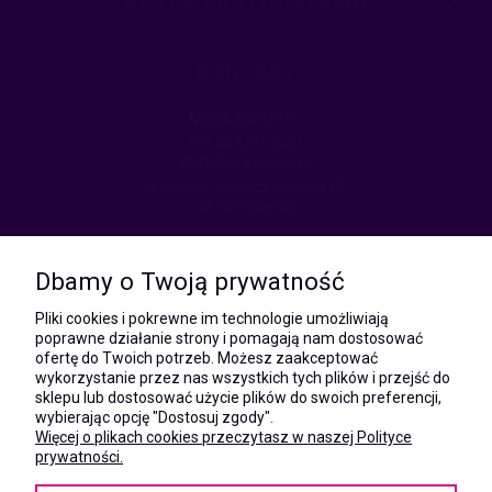
PŁATNOŚCI I DOSTAWA
KONTAKT
MEGAXSHOP.PL
NIP:5532412527
REGON:241846517
ul. Świętej Jadwigi Śląskiej 13,
34-300 Sienna
kom.:
531 628 603
Dbamy o Twoją prywatność
(Mateusz)
kom.:
Pliki cookies i pokrewne im technologie umożliwiają
731 805 731
poprawne działanie strony i pomagają nam dostosować
(Monika)
ofertę do Twoich potrzeb. Możesz zaakceptować
wykorzystanie przez nas wszystkich tych plików i przejść do
e-mail:
sklepu lub dostosować użycie plików do swoich preferencji,
kontakt@megaxshop.pl
wybierając opcję "Dostosuj zgody".
Więcej o plikach cookies przeczytasz w naszej Polityce
prywatności.
KUPONY RABATOWE