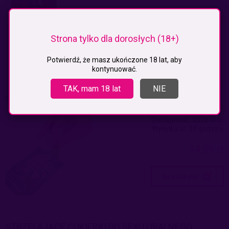
Strona tylko dla dorosłych (18+)
Potwierdź, że masz ukończone 18 lat, aby
kontynuować.
TAK, mam 18 lat
NIE
STRZELAJĄCE CUKIERKI DO SEXU ORALNEGO
Dostępność:
duża ilość
Wysyłka w:
24 godziny
14,99 zł
do koszyka
STRZELAJĄCE CUKIERKI DO SEXU ORALNEGO