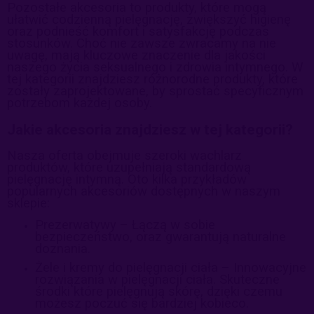
Pozostałe akcesoria to produkty, które mogą
ułatwić codzienną pielęgnację, zwiększyć higienę
oraz podnieść komfort i satysfakcję podczas
stosunków. Choć nie zawsze zwracamy na nie
uwagę, mają kluczowe znaczenie dla jakości
naszego życia seksualnego i zdrowia intymnego. W
tej kategorii znajdziesz różnorodne produkty, które
zostały zaprojektowane, by sprostać specyficznym
potrzebom każdej osoby.
Jakie akcesoria znajdziesz w tej kategorii?
Nasza oferta obejmuje szeroki wachlarz
produktów, które uzupełniają standardową
pielęgnację intymną. Oto kilka przykładów
popularnych akcesoriów dostępnych w naszym
sklepie:
Prezerwatywy – Łączą w sobie
bezpieczeństwo, oraz gwarantują naturalne
doznania.
Żele i kremy do pielęgnacji ciała – Innowacyjne
rozwiązania w pielęgnacji ciała. Skuteczne
środki które pielęgnują skórę, dzięki czemu
możesz poczuć się bardziej kobieco.