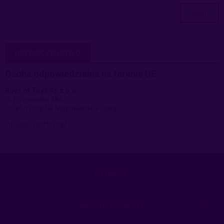
wyślij
BEZPIECZEŃSTWO
Osoba odpowiedzialna na terenie UE
Boys of Toys Sp z o.o.
ul. Poznańska 484
05-850 Ożarów Mazowiecki, Polska
info@boysoftoys.pl
POMOC
MOJE KONTO