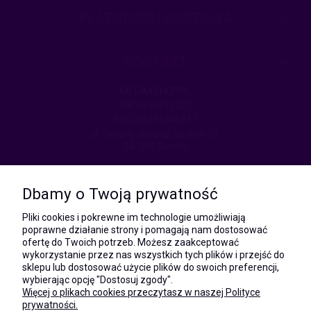
PŁATNOŚCI I DOSTAWA
KONTAKT
MEGAXSHOP.PL
NIP:5532412527
REGON:241846517
ul. Świętej Jadwigi Śląskiej 13,
34-300 Sienna
kom.:
531 628 603
Dbamy o Twoją prywatność
(Mateusz)
kom.:
Pliki cookies i pokrewne im technologie umożliwiają
731 805 731
poprawne działanie strony i pomagają nam dostosować
(Monika)
ofertę do Twoich potrzeb. Możesz zaakceptować
wykorzystanie przez nas wszystkich tych plików i przejść do
e-mail:
sklepu lub dostosować użycie plików do swoich preferencji,
kontakt@megaxshop.pl
wybierając opcję "Dostosuj zgody".
Więcej o plikach cookies przeczytasz w naszej Polityce
prywatności.