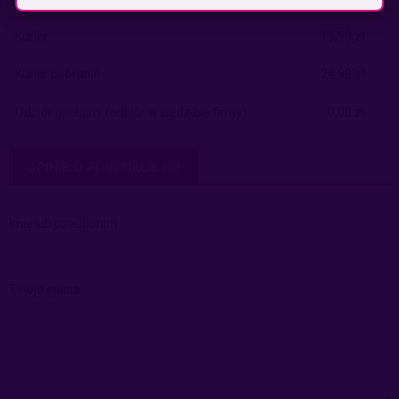
Kurier
19,99 zł
Kurier pobranie
24,99 zł
Odbiór osobisty
(odbiór w siedzibie firmy)
0,00 zł
OPINIE O PRODUKCIE (0)
Imię lub pseudonim:
Twoja opinia: