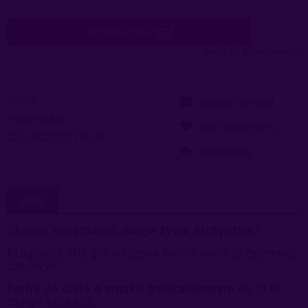
do koszyka
dodaj do przechowalni
Ocena:
zapytaj o produkt
Kod produktu:
poleć znajomemu
221_20221027115126
dodaj opinię
OPIS
Chcesz
urozmaicić swoje życie erotyczne
?
Pragniesz aby gra wstępna niosła wiele przyjemnej
zabawy?
Farba do ciała o smaku truskawkowym
da Ci to
czego szukasz.