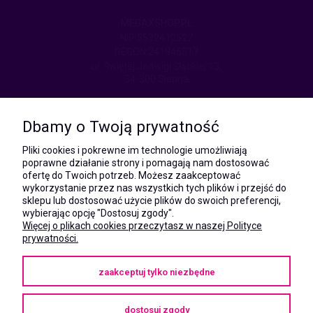
MEGAXSHOP.PL
NIP:5532412527
REGON:241846517
ul. Świętej Jadwigi Śląskiej 13,
34-300 Sienna
kom.:
531 628 603
Dbamy o Twoją prywatność
(Mateusz)
kom.:
Pliki cookies i pokrewne im technologie umożliwiają
731 805 731
poprawne działanie strony i pomagają nam dostosować
(Monika)
ofertę do Twoich potrzeb. Możesz zaakceptować
wykorzystanie przez nas wszystkich tych plików i przejść do
e-mail:
sklepu lub dostosować użycie plików do swoich preferencji,
kontakt@megaxshop.pl
wybierając opcję "Dostosuj zgody".
Więcej o plikach cookies przeczytasz w naszej Polityce
prywatności.
KUPONY RABATOWE
zaakceptuj tylko niezbędne
Podaj swój adres e-mail aby otrzymywać kupony rabatowe na zakupy
w naszym sklepie.
dostosuj zgody