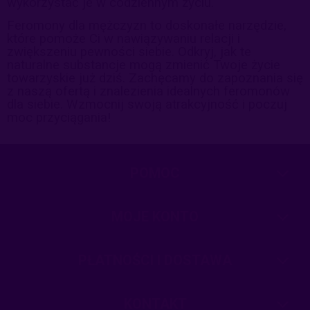
wykorzystać je w codziennym życiu.
Feromony dla mężczyzn to doskonałe narzędzie,
które pomoże Ci w nawiązywaniu relacji i
zwiększeniu pewności siebie. Odkryj, jak te
naturalne substancje mogą zmienić Twoje życie
towarzyskie już dziś. Zachęcamy do zapoznania się
z naszą ofertą i znalezienia idealnych feromonów
dla siebie. Wzmocnij swoją atrakcyjność i poczuj
moc przyciągania!
POMOC
MOJE KONTO
PŁATNOŚCI I DOSTAWA
KONTAKT