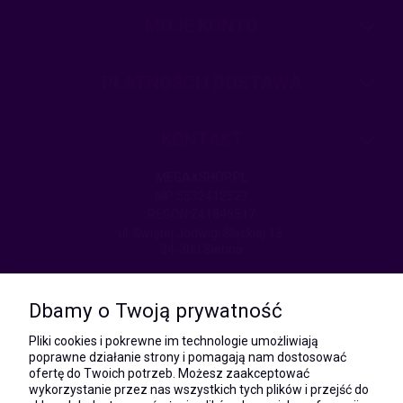
MOJE KONTO
PŁATNOŚCI I DOSTAWA
KONTAKT
MEGAXSHOP.PL
NIP:5532412527
REGON:241846517
ul. Świętej Jadwigi Śląskiej 13,
34-300 Sienna
kom.:
531 628 603
Dbamy o Twoją prywatność
(Mateusz)
kom.:
Pliki cookies i pokrewne im technologie umożliwiają
731 805 731
poprawne działanie strony i pomagają nam dostosować
(Monika)
ofertę do Twoich potrzeb. Możesz zaakceptować
wykorzystanie przez nas wszystkich tych plików i przejść do
e-mail: