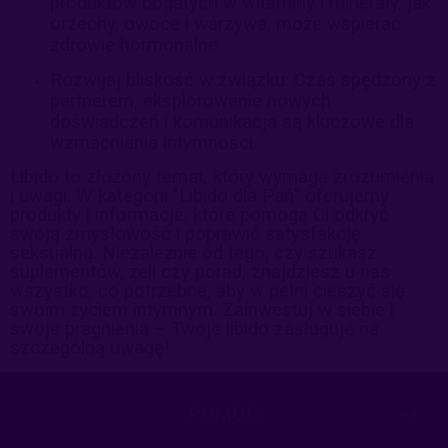
produktów bogatych w witaminy i minerały, jak
orzechy, owoce i warzywa, może wspierać
zdrowie hormonalne.
Rozwijaj bliskość w związku: Czas spędzony z
partnerem, eksplorowanie nowych
doświadczeń i komunikacja są kluczowe dla
wzmacniania intymności.
Libido to złożony temat, który wymaga zrozumienia
i uwagi. W kategorii "Libido dla Pań" oferujemy
produkty i informacje, które pomogą Ci odkryć
swoją zmysłowość i poprawić satysfakcję
seksualną. Niezależnie od tego, czy szukasz
suplementów, żeli czy porad, znajdziesz u nas
wszystko, co potrzebne, aby w pełni cieszyć się
swoim życiem intymnym. Zainwestuj w siebie i
swoje pragnienia – Twoje libido zasługuje na
szczególną uwagę!
POMOC