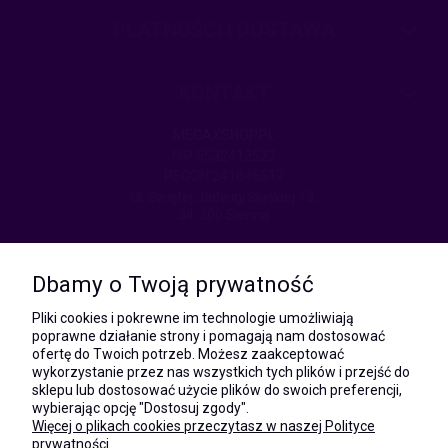
PŁATNOŚCI I DOSTAWA
KONTAKT
MEGAXSHOP.PL
NIP:5532412527
REGON:241846517
ul. Świętej Jadwigi Śląskiej 13,
34-300 Sienna
kom.:
531 628 603
Dbamy o Twoją prywatność
(Mateusz)
kom.:
Pliki cookies i pokrewne im technologie umożliwiają
731 805 731
poprawne działanie strony i pomagają nam dostosować
(Monika)
ofertę do Twoich potrzeb. Możesz zaakceptować
wykorzystanie przez nas wszystkich tych plików i przejść do
e-mail:
sklepu lub dostosować użycie plików do swoich preferencji,
kontakt@megaxshop.pl
wybierając opcję "Dostosuj zgody".
Więcej o plikach cookies przeczytasz w naszej Polityce
prywatności.