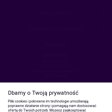
MOJE KONTO
PŁATNOŚCI I DOSTAWA
KONTAKT
MEGAXSHOP.PL
NIP:5532412527
REGON:241846517
ul. Świętej Jadwigi Śląskiej 13,
34-300 Sienna
kom.:
531 628 603
Dbamy o Twoją prywatność
(Mateusz)
kom.:
Pliki cookies i pokrewne im technologie umożliwiają
731 805 731
poprawne działanie strony i pomagają nam dostosować
(Monika)
ofertę do Twoich potrzeb. Możesz zaakceptować