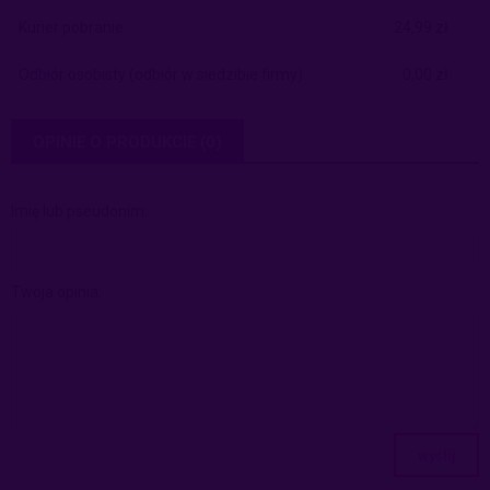
Kurier pobranie
24,99 zł
Odbiór osobisty
(odbiór w siedzibie firmy)
0,00 zł
OPINIE O PRODUKCIE (0)
Imię lub pseudonim:
Twoja opinia:
wyślij