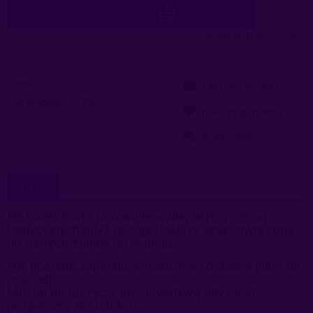
do koszyka
dodaj do przechowalni
Ocena:
zapytaj o produkt
Kod produktu:
439E
poleć znajomemu
dodaj opinię
OPIS
Be Lover Forte to o wiele wydajniejszy żel od
tradycyjnych gdyż jest
gęściejszy oraz stworzony
do ostrych zabaw np.fistingu.
Nie posiada zapachu, smaku, nie zostawia plam na
pościeli.
Można go łączyć z prezerwatywą gdyż jest
bezpieczny dla lateksu.