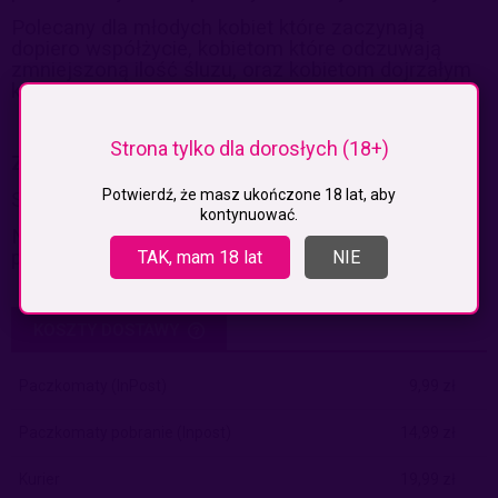
Polecany dla młodych kobiet które zaczynają
dopiero współżycie, k
obietom które odczuwają
zmniejszoną ilość śluzu, oraz kobietom
dojrzałym
które z wiekiem tracą poziom nawilżenia.
Strona tylko dla dorosłych (18+)
Zestaw zawiera 3 opakowania żelu po 100ml
Potwierdź, że masz ukończone 18 lat, aby
Sposób użycia:
kontynuować.
Nanieść niewielką ilość żelu na miejsca intymne,
powtórzyć czynność ile
razy się chce.
TAK, mam 18 lat
NIE
KOSZTY DOSTAWY
CENA NIE ZAWIERA EWENTUALNYCH KOSZTÓW PŁATNOŚCI
Paczkomaty
(InPost)
9,99 zł
Paczkomaty pobranie
(Inpost)
14,99 zł
Kurier
19,99 zł