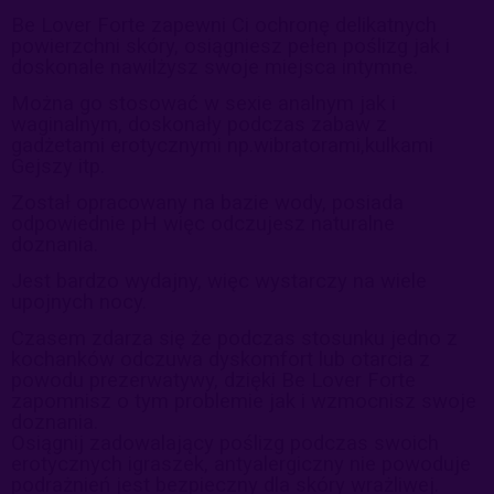
Be Lover Forte zapewni Ci ochronę delikatnych
powierzchni skóry,
osiągniesz pełen poślizg jak i
doskonale nawilżysz swoje miejsca
intymne.
Można go stosować w sexie analnym jak i
waginalnym, doskonały
podczas zabaw z
gadżetami erotycznymi np.wibratorami,kulkami
Gejszy itp.
Został opracowany na bazie wody, posiada
odpowiednie pH więc
odczujesz naturalne
doznania.
Jest bardzo wydajny, więc wystarczy na wiele
upojnych nocy.
Czasem zdarza się że podczas stosunku jedno z
kochanków odczuwa
dyskomfort lub otarcia z
powodu prezerwatywy, dzięki Be Lover Forte
zapomnisz o tym problemie jak i wzmocnisz swoje
doznania.
Osiągnij zadowalający poślizg podczas swoich
erotycznych igraszek,
antyalergiczny nie powoduje
podrażnień jest bezpieczny dla skóry
wrażliwej.