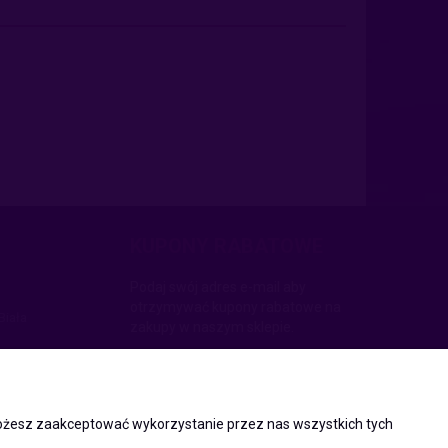
KUPONY RABATOWE
Podaj swój adres e-mail aby
otrzymywać kupony rabatowe na
Biała
zakupy w naszym sklepie.
17
i Śląskiej 13,
 Możesz zaakceptować wykorzystanie przez nas wszystkich tych