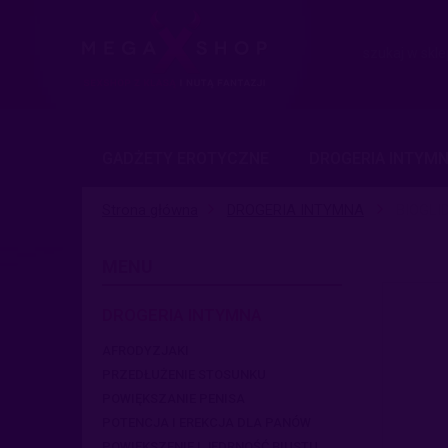
GADŻETY EROTYCZNE
DROGERIA INTYM
Strona główna
DROGERIA INTYMNA
BIOGLI
MENU
DROGERIA INTYMNA
AFRODYZJAKI
PRZEDŁUŻENIE STOSUNKU
POWIĘKSZANIE PENISA
POTENCJA I EREKCJA DLA PANÓW
POWIĘKSZENIE I JĘDRNOŚĆ BIUSTU