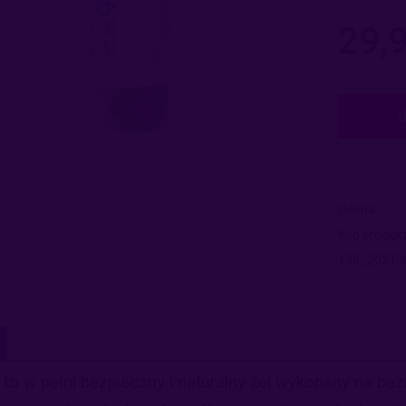
Cena nie 
płatności
29,9
Ocena:
Kod produkt
139_20210
e to w pełni bezpieczny i naturalny żel wykonany na baz