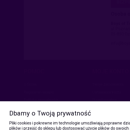
BEZP
Osoba o
Boys of T
ul. Pozna
05-850 Oż
info@boys
POMOC
MOJE KONTO
O firmie
Twoje zamówienia
Regulamin sklepu
Ustawienia konta
Polityka prywatności
Przechowalnia
Zwroty i reklamacje
Dbamy o Twoją prywatność
Pliki cookies i pokrewne im technologie umożliwiają poprawne d
plików i przejść do sklepu lub dostosować użycie plików do swoich 