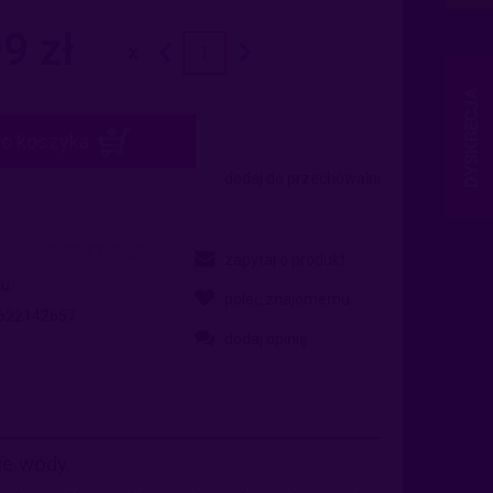
zawiera ewentualnych kosztów
9 zł
do koszyka
dodaj do przechowalni
zapytaj o produkt
u:
poleć znajomemu
622142657
dodaj opinię
ie wody.