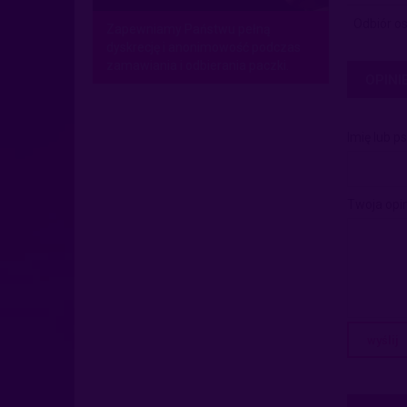
Odbiór os
Zapewniamy Państwu pełną
dyskrecję i anonimowość podczas
zamawiania i odbierania paczki.
OPINI
Imię lub p
Twoja opin
wyślij