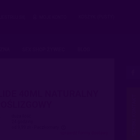
KOSZYK:
(PUSTY)
JESTRUJ SIĘ
MOJE KONTO
CZNA
SEX SHOP ŻYWIEC
BLOG
LIDE 40ML NATURALNY
POŚLIZGOWY
:
duża ilość
24 godziny
od 9,99 zł
- Paczkomaty
sprawdź formy dostawy