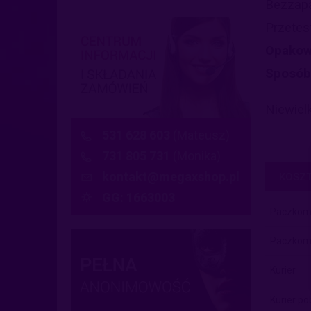
Bezzapa
Przetes
Opakow
Sposób 
Niewiel
531 628 603
(Mateusz)
731 805 731
(Monika)
kontakt@megaxshop.pl
KOSZ
GG: 1663003
Paczkom
Paczkoma
Kurier
Kurier po