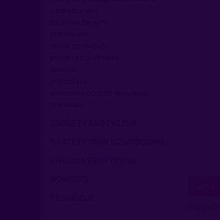
LIBIDO DLA PAŃ
ŻEL NAWILŻAJĄCY
SEX ORALNY
OLEJKI DO MASAŻU
STYMULACJA PUNKTU
HIGIENA
POZOSTAŁE
AKCESORIA DO SEXU ANALNEGO
FEROMONY
GADŻETY EROTYCZNE
GADŻETY OKOLICZNOŚCIOWE
BIELIZNA EROTYCZNA
NOWOŚCI
OPIS
PROMOCJE
Bioglid