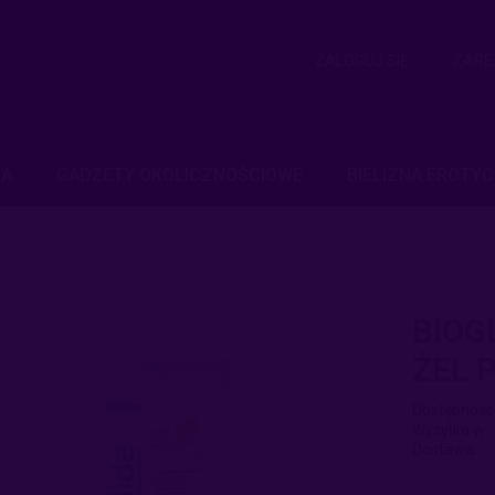
ZALOGUJ SIĘ
ZARE
NA
GADŻETY OKOLICZNOŚCIOWE
BIELIZNA EROTY
DE 40ML NATURALNY ŻEL POŚLIZGOWY
BIOG
ŻEL 
Dostępność
Wysyłka w:
Dostawa: