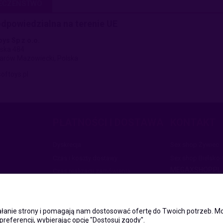
IECZEŃSTWO
dpowiedzialna na terenie UE
oys Sp z o.o.
ńska 484
arów Mazowiecki, Polska
oftoys.pl
PŁATNOŚCI I DOSTAWA
KONTAKT
Dyskrecja
Sex shop Żywiec
Czas i koszty dostawy
Sex shop Bielsko-
MEGAXSHOP.PL
Czas realizacji zamówienia
NIP:5532412527
Formy płatności
REGON:2418465
ul. Świętej Jadwig
34-300 Sienna
ziałanie strony i pomagają nam dostosować ofertę do Twoich potrzeb.
preferencji, wybierając opcję "Dostosuj zgody".