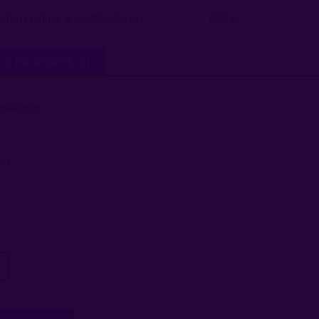
obisty
(odbiór w siedzibie firmy)
0,00 zł
E O PRODUKCIE (0)
seudonim:
ia: