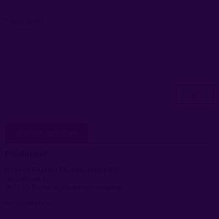
Twoja opinia:
wyślij
BEZPIECZEŃSTWO
Producent
Cobeco Pharma Manufacturing BV
Hertzstraat 2
2652 XX Berkel en Rodenrijs, Holandia
info@cobeco.nl