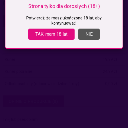
produktu.
Strona tylko dla dorosłych (18+)
Potwierdź, że masz ukończone 18 lat, aby
KOSZTY DOSTAWY
kontynuować.
CENA NIE ZAWIERA EWENTUALNYCH KOSZTÓW PŁATNOŚCI
TAK, mam 18 lat
NIE
Paczkomaty
(InPost)
9,99 zł
Paczkomaty pobranie
(Inpost)
14,99 zł
Kurier
19,99 zł
Kurier pobranie
24,99 zł
Odbiór osobisty
(odbiór w siedzibie firmy)
0,00 zł
OPINIE O PRODUKCIE (0)
Imię lub pseudonim: