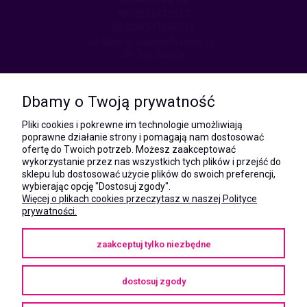
NIP:5532412527
REGON:241846517
ul. Świętej Jadwigi Śląskiej 13,
34-300 Sienna
kom.:
531 628 603
Dbamy o Twoją prywatność
(Mateusz)
kom.:
Pliki cookies i pokrewne im technologie umożliwiają
731 805 731
poprawne działanie strony i pomagają nam dostosować
(Monika)
ofertę do Twoich potrzeb. Możesz zaakceptować
wykorzystanie przez nas wszystkich tych plików i przejść do
e-mail:
sklepu lub dostosować użycie plików do swoich preferencji,
kontakt@megaxshop.pl
wybierając opcję "Dostosuj zgody".
Więcej o plikach cookies przeczytasz w naszej Polityce
prywatności.
KUPONY RABATOWE
zaakceptuj tylko niezbędne
Podaj swój adres e-mail aby otrzymywać kupony rabatowe na zakupy
w naszym sklepie.
dostosuj zgody