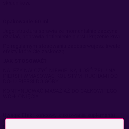
składników.
Opakowanie 60 ml
Jego struktura sprawia że momentalnie zaczyna
działać, poprawia dotlenienie piersi i krążenie krwi.
Po regularnym stosowaniu zaobserwujesz trwałe
efekty które Cię zaskoczą
JAK STOSOWAĆ?
NALEŻY NAŁOŻYĆ NIEWIELKĄ ILOŚĆ ŻELU NA
PIERSI I WMASOWAĆ KOLISTYMI RUCHAMI OD
DOŁU PIERSI DO GÓRY.
KONTYNUOWAĆ MASAŻ AŻ DO CAŁKOWITEGO
WCHŁONIĘCIA.
Uwaga: Efekt końcowy stosowania suplementu
zależy od indywidualnej kondycji organizmu. Nie
możemy zagwarantować 100% skuteczności