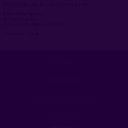
Osoba odpowiedzialna na terenie UE
Boys of Toys Sp z o.o.
ul. Poznańska 484
05-850 Ożarów Mazowiecki, Polska
info@boysoftoys.pl
POMOC
MOJE KONTO
PŁATNOŚCI I DOSTAWA
KONTAKT
MEGAXSHOP.PL