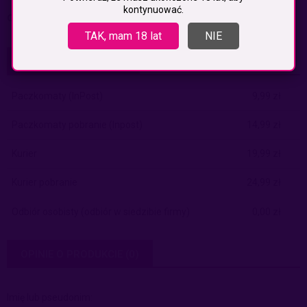
kontynuować.
obwód kulki: 11 cm
TAK, mam 18 lat
NIE
KOSZTY DOSTAWY
CENA NIE ZAWIERA EWENTUALNYCH KOSZTÓW PŁATNOŚCI
Paczkomaty
(InPost)
9,99 zł
Paczkomaty pobranie
(Inpost)
14,99 zł
Kurier
19,99 zł
Kurier pobranie
24,99 zł
Odbiór osobisty
(odbiór w siedzibie firmy)
0,00 zł
OPINIE O PRODUKCIE (0)
Imię lub pseudonim: