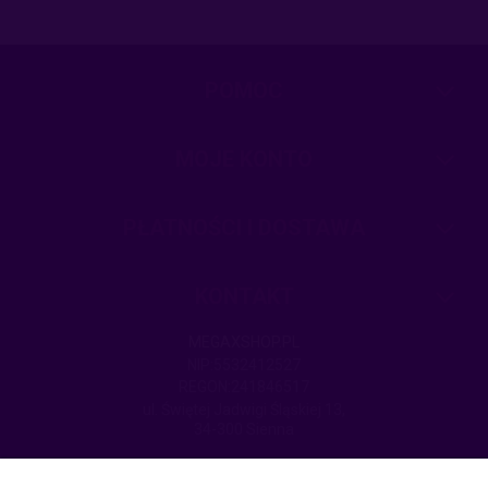
POMOC
MOJE KONTO
PŁATNOŚCI I DOSTAWA
KONTAKT
MEGAXSHOP.PL
NIP:5532412527
REGON:241846517
ul. Świętej Jadwigi Śląskiej 13,
34-300 Sienna
kom.: