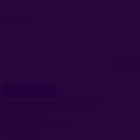
Twoja opinia:
wyślij
BEZPIECZEŃSTWO
Osoba odpowiedzialna na terenie UE
Boys of Toys Sp z o.o.
ul. Poznańska 484
05-850 Ożarów Mazowiecki, Polska
info@boysoftoys.pl