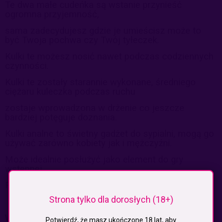
Te dwa małe cudeńka są wstanie przynieść
ogromna przyjemność,
sama zadecydujesz gdzie je umieścisz może to
być Twoja pochwa czy Twój
tyłeczek.
Kulki te możesz nosić nawet podczas codziennych
czynności.
Kulki te zostały starannie wykonane, średniego
ciężaru kuleczka podczas ruchu
zostaje wprowadzona w drżenie co jeszcze
bardziej potęguje doznania.
Kulki analne to świetny gadżet do sypialni, mogą go
używać zarówno kobiety jak
i mężczyźni.
Może idealnie posłużyć jako element do gry
wstępnej.
Fantastycznie nadają się na na erotyczny prezent.
Strona tylko dla dorosłych (18+)
Wymiary:
Potwierdź, że masz ukończone 18 lat, aby