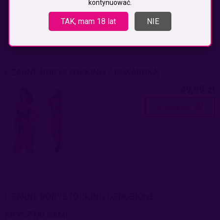
kontynuować.
TAK, mam 18 lat
NIE
CZARNE BODYSTOCKING Z KOKARDKĄ
49,99 zł
do koszyka
CZARNE BODYSTOCKING OZDOBIONE
KRYSZTAŁKAMI