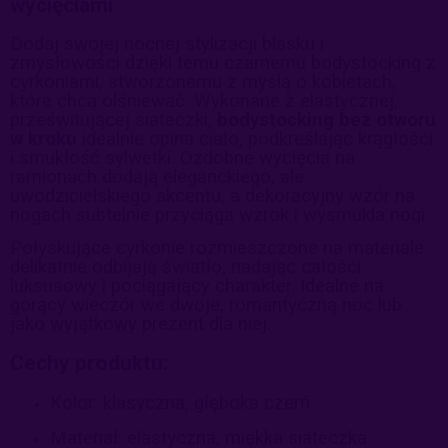
wycięciami
Dodaj swojej nocnej stylizacji blasku i
zmysłowości dzięki temu czarnemu bodystocking z
cyrkoniami, stworzonemu z myślą o kobietach,
które chcą olśniewać. Wykonane z elastycznej,
prześwitującej siateczki,
bodystocking bez otworu
w kroku
idealnie opina ciało, podkreślając krągłości
i smukłość sylwetki. Ozdobne wycięcia na
ramionach dodają eleganckiego, ale
uwodzicielskiego akcentu, a dekoracyjny wzór na
nogach subtelnie przyciąga wzrok i wysmukla nogi.
Połyskujące cyrkonie rozmieszczone na materiale
delikatnie odbijają światło, nadając całości
luksusowy i pociągający charakter. Idealne na
gorący wieczór we dwoje, romantyczną noc lub
jako wyjątkowy prezent dla niej.
Cechy produktu:
Kolor: klasyczna, głęboka czerń
Materiał: elastyczna, miękka siateczka