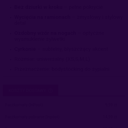
Bez dziurki w kroku
– pełne pokrycie
Wycięcia na ramionach
– zmysłowy i stylowy
detal
Ozdobny wzór na nogach
– optyczne
wysmuklenie sylwetki
Cyrkonie
– subtelny, błyszczący akcent
Rozmiar: uniwersalny (XS,S,M,L)
Przeznaczenie: bodystocking do sypialni
KOSZTY DOSTAWY
CENA NIE ZAWIERA EWENTUALNYCH KOSZTÓW PŁATNOŚCI
Paczkomaty
(InPost)
9,99 zł
Paczkomaty pobranie
(Inpost)
14,99 zł