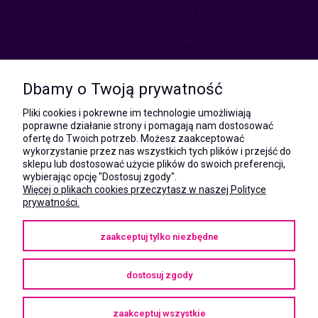
REGON:241846517
ul. Świętej Jadwigi Śląskiej 13,
34-300 Sienna
kom.:
531 628 603
Dbamy o Twoją prywatność
(Mateusz)
kom.:
Pliki cookies i pokrewne im technologie umożliwiają
731 805 731
poprawne działanie strony i pomagają nam dostosować
(Monika)
ofertę do Twoich potrzeb. Możesz zaakceptować
wykorzystanie przez nas wszystkich tych plików i przejść do
e-mail:
sklepu lub dostosować użycie plików do swoich preferencji,
kontakt@megaxshop.pl
wybierając opcję "Dostosuj zgody".
Więcej o plikach cookies przeczytasz w naszej Polityce
prywatności.
KUPONY RABATOWE
zaakceptuj tylko niezbędne
Podaj swój adres e-mail aby otrzymywać kupony rabatowe na zakupy
w naszym sklepie.
dostosuj zgody
zaakceptuj wszystkie