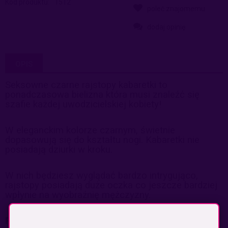
Kod produktu:
1512
poleć znajomemu
dodaj opinię
OPIS
Seksowne czarne rajstopy kabaretki to
ponadczasowa bielizna która musi znaleźć się
szafie każdej uwodzicielskiej kobiety!
W eleganckim kolorze czarnym, świetnie
dopasowują się do kształtu nogi. Kabaretki nie
posiadają dziurki w kroku.
W nich będziesz wyglądać bardzo intrygująco,
rajstopy posiadają duże oczka co jeszcze bardziej
wpłynie na wyobraźnię mężczyzny.
Rozmiar uniwersalny