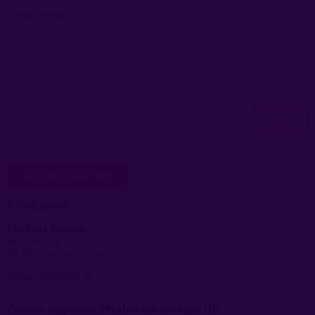
Twoja opinia:
wyślij
BEZPIECZEŃSTWO
Producent
Mateusz Sewera
Klonowa 1a
34-300 Sienna, Polska
mega-shop@wp.pl
Osoba odpowiedzialna na terenie UE