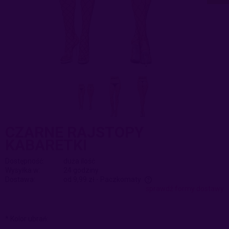
CZARNE RAJSTOPY
KABARETKI
Dostępność:
duża ilość
Wysyłka w:
24 godziny
Dostawa:
od 9,99 zł
- Paczkomaty
sprawdź formy dostawy
Cena nie zawiera ewentualnych kosztów płatności
*
Kolor ubrań: