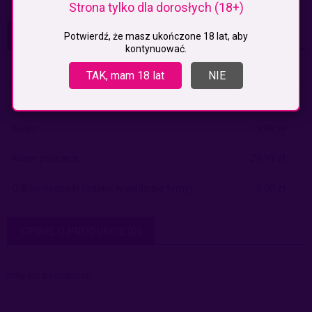
Strona tylko dla dorosłych (18+)
KOSZTY DOSTAWY
Potwierdź, że masz ukończone 18 lat, aby
kontynuować.
CENA NIE ZAWIERA EWENTUALNYCH KOSZTÓW PŁATNOŚCI
Paczkomaty
(InPost)
9,99 zł
TAK, mam 18 lat
NIE
Paczkomaty pobranie
(Inpost)
14,99 zł
Kurier
19,99 zł
Kurier pobranie
24,99 zł
Odbiór osobisty
(odbiór w siedzibie firmy)
0,00 zł
OPINIE O PRODUKCIE (0)
Imię lub pseudonim: