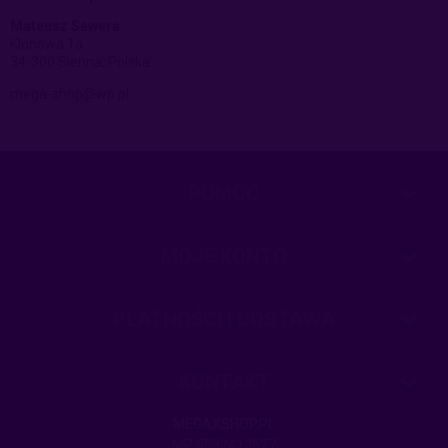
Mateusz Sewera
Klonowa 1a
34-300 Sienna, Polska
mega-shop@wp.pl
POMOC
MOJE KONTO
PŁATNOŚCI I DOSTAWA
KONTAKT
MEGAXSHOP.PL
NIP:5532412527