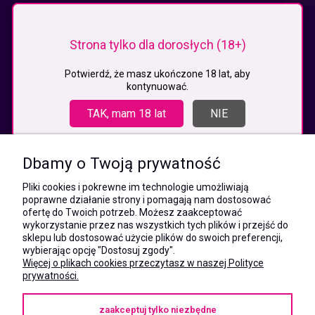
KONTAKT
Strona tylko dla dorosłych (18+)
MEGAXSHOP.PL
NIP:5532412527
Potwierdź, że masz ukończone 18 lat, aby
kontynuować.
REGON:241846517
ul. Świętej Jadwigi Śląskiej 13,
TAK, mam 18 lat
NIE
34-300 Sienna
kom.:
531 628 603
Dbamy o Twoją prywatność
(Mateusz)
kom.:
Pliki cookies i pokrewne im technologie umożliwiają
731 805 731
poprawne działanie strony i pomagają nam dostosować
(Monika)
ofertę do Twoich potrzeb. Możesz zaakceptować
wykorzystanie przez nas wszystkich tych plików i przejść do
e-mail:
sklepu lub dostosować użycie plików do swoich preferencji,
kontakt@megaxshop.pl
wybierając opcję "Dostosuj zgody".
Więcej o plikach cookies przeczytasz w naszej Polityce
prywatności.
KUPONY RABATOWE
zaakceptuj tylko niezbędne
Podaj swój adres e-mail aby otrzymywać kupony rabatowe na zakupy