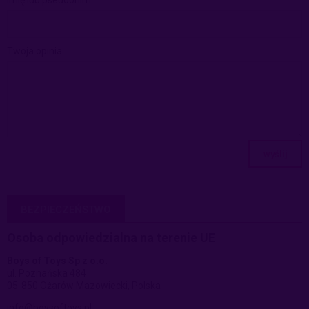
Twoja opinia:
wyślij
BEZPIECZEŃSTWO
Osoba odpowiedzialna na terenie UE
Boys of Toys Sp z o.o.
ul. Poznańska 484
05-850 Ożarów Mazowiecki, Polska
info@boysoftoys.pl