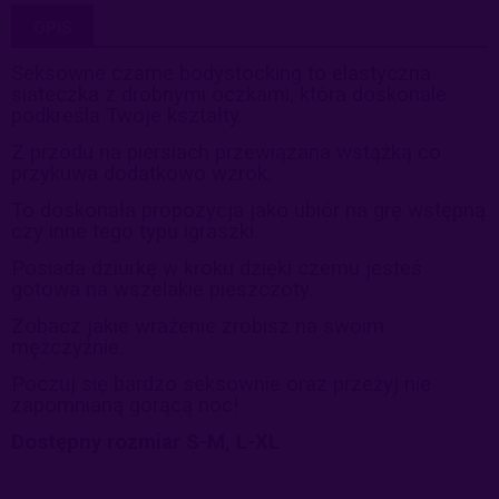
OPIS
Seksowne czarne bodystocking to elastyczna
siateczka z drobnymi oczkami, która doskonale
podkreśla Twoje kształty.
Z przodu na piersiach przewiązana wstążką co
przykuwa dodatkowo wzrok.
To doskonała propozycja jako ubiór na grę wstępną
czy inne tego typu igraszki.
Posiada dziurkę w kroku dzięki czemu jesteś
gotowa na wszelakie pieszczoty.
Zobacz jakie wrażenie zrobisz na swoim
mężczyźnie.
Poczuj się bardzo seksownie oraz przeżyj nie
zapomnianą gorącą noc!
Dostępny rozmiar S-M, L-XL