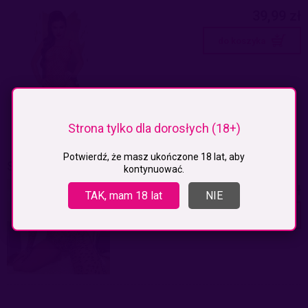
39,99 zł
do koszyka
Strona tylko dla dorosłych (18+)
Potwierdź, że masz ukończone 18 lat, aby
SEKSOWNY BODYSTOCKING W CĘTKI
kontynuować.
59,99 zł
TAK, mam 18 lat
NIE
do koszyka