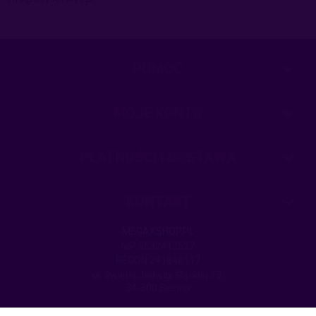
POMOC
MOJE KONTO
PŁATNOŚCI I DOSTAWA
KONTAKT
MEGAXSHOP.PL
NIP:5532412527
REGON:241846517
ul. Świętej Jadwigi Śląskiej 13,
34-300 Sienna