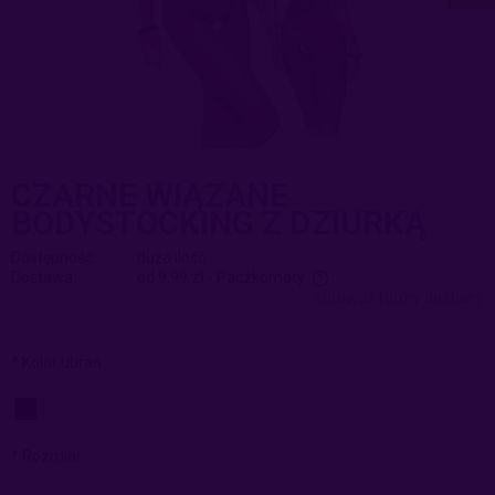
CZARNE WIĄZANE
BODYSTOCKING Z DZIURKĄ
Dostępność:
duża ilość
Dostawa:
od 9,99 zł
- Paczkomaty
sprawdź formy dostawy
Cena nie zawiera ewentualnych kosztów płatności
*
Kolor ubrań:
*
Rozmiar: