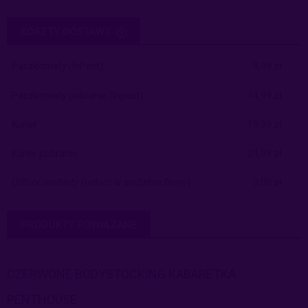
KOSZTY DOSTAWY
CENA NIE ZAWIERA EWENTUALNYCH KOSZTÓW PŁATNOŚCI
Paczkomaty
(InPost)
9,99 zł
Paczkomaty pobranie
(Inpost)
14,99 zł
Kurier
19,99 zł
Kurier pobranie
24,99 zł
Odbiór osobisty
(odbiór w siedzibie firmy)
0,00 zł
PRODUKTY POWIĄZANE
CZERWONE BODYSTOCKING KABARETKA
PENTHOUSE