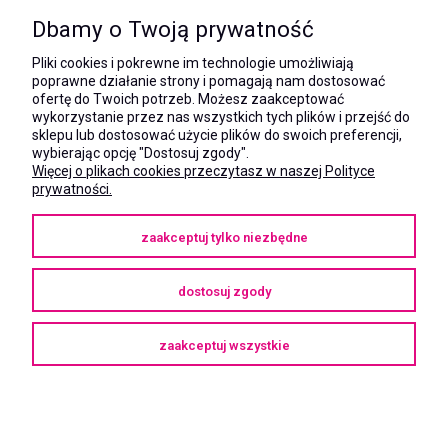
kom.:
531 628 603
Dbamy o Twoją prywatność
(Mateusz)
kom.:
Pliki cookies i pokrewne im technologie umożliwiają
731 805 731
poprawne działanie strony i pomagają nam dostosować
(Monika)
ofertę do Twoich potrzeb. Możesz zaakceptować
wykorzystanie przez nas wszystkich tych plików i przejść do
e-mail:
sklepu lub dostosować użycie plików do swoich preferencji,
kontakt@megaxshop.pl
wybierając opcję "Dostosuj zgody".
Więcej o plikach cookies przeczytasz w naszej Polityce
prywatności.
KUPONY RABATOWE
zaakceptuj tylko niezbędne
Podaj swój adres e-mail aby otrzymywać kupony rabatowe na zakupy
w naszym sklepie.
dostosuj zgody
zaakceptuj wszystkie
Copyright © 2025
megaXshop.pl
pokaż pełną wersję strony
Sklep internetowy Shoper Premium