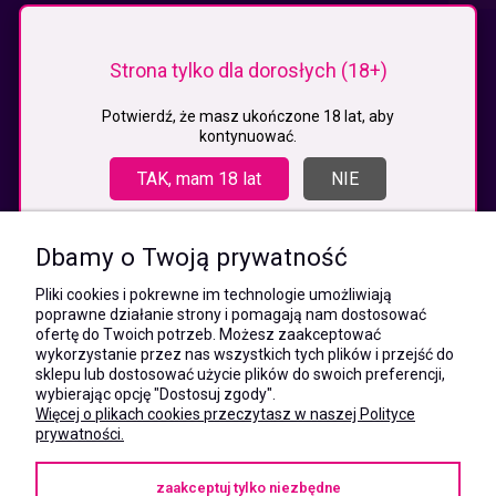
KONTAKT
Strona tylko dla dorosłych (18+)
MEGAXSHOP.PL
NIP:5532412527
Potwierdź, że masz ukończone 18 lat, aby
kontynuować.
REGON:241846517
ul. Świętej Jadwigi Śląskiej 13,
TAK, mam 18 lat
NIE
34-300 Sienna
kom.:
531 628 603
Dbamy o Twoją prywatność
(Mateusz)
kom.:
Pliki cookies i pokrewne im technologie umożliwiają
731 805 731
poprawne działanie strony i pomagają nam dostosować
(Monika)
ofertę do Twoich potrzeb. Możesz zaakceptować
wykorzystanie przez nas wszystkich tych plików i przejść do
e-mail:
sklepu lub dostosować użycie plików do swoich preferencji,
kontakt@megaxshop.pl
wybierając opcję "Dostosuj zgody".
Więcej o plikach cookies przeczytasz w naszej Polityce
prywatności.
KUPONY RABATOWE
zaakceptuj tylko niezbędne
Podaj swój adres e-mail aby otrzymywać kupony rabatowe na zakupy