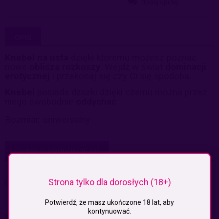
dodaj opinię
OPIS
Knebel na usta
dzięki któremu możesz poznać
nowe
oblicza rozkoszy
. Wejdź w świat
dominacji
erotycznej
i przekonaj się czy Ci się spodoba.
Knebel
posiada dziurki dzięki czemu można przez
niego swobodnie
oddychać
.
Rozmiar: uniwersalny
OPINIE O PRODUKCIE (0)
Strona tylko dla dorosłych (18+)
Imię lub pseudonim:
Potwierdź, że masz ukończone 18 lat, aby
kontynuować.
Twoja opinia: