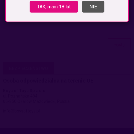
TAK, mam 18 lat
NIE
wyślij
BEZPIECZEŃSTWO
Osoba odpowiedzialna na terenie UE
Boys of Toys Sp z o.o.
ul. Poznańska 484
05-850 Ożarów Mazowiecki, Polska
info@boysoftoys.pl