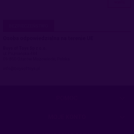
wyślij
BEZPIECZEŃSTWO
Osoba odpowiedzialna na terenie UE
Boys of Toys Sp z o.o.
ul. Poznańska 484
05-850 Ożarów Mazowiecki, Polska
info@boysoftoys.pl
POMOC
MOJE KONTO