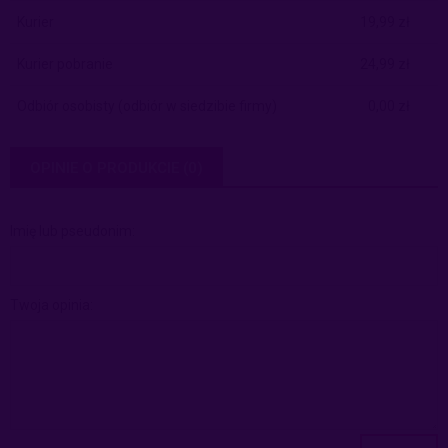
Kurier
19,99 zł
Kurier pobranie
24,99 zł
Odbiór osobisty
(odbiór w siedzibie firmy)
0,00 zł
OPINIE O PRODUKCIE (0)
Imię lub pseudonim:
Twoja opinia: