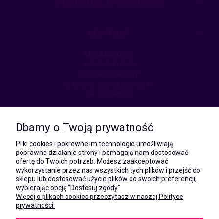
PŁATNOŚCI I DOSTAWA
KONTAKT
MEGAXSHOP.PL
NIP:5532412527
REGON:241846517
ul. Świętej Jadwigi Śląskiej 13,
34-300 Sienna
kom.:
531 628 603
Dbamy o Twoją prywatność
(Mateusz)
kom.:
Pliki cookies i pokrewne im technologie umożliwiają
731 805 731
poprawne działanie strony i pomagają nam dostosować
(Monika)
ofertę do Twoich potrzeb. Możesz zaakceptować
wykorzystanie przez nas wszystkich tych plików i przejść do
e-mail:
sklepu lub dostosować użycie plików do swoich preferencji,
kontakt@megaxshop.pl
wybierając opcję "Dostosuj zgody".
Więcej o plikach cookies przeczytasz w naszej Polityce
prywatności.
KUPONY RABATOWE