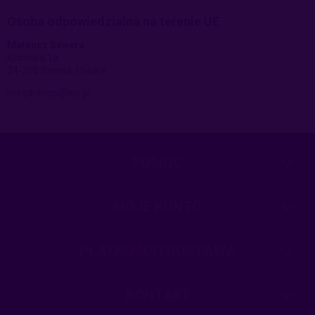
Osoba odpowiedzialna na terenie UE
Mateusz Sewera
Klonowa 1a
34-300 Sienna, Polska
mega-shop@wp.pl
POMOC
MOJE KONTO
PŁATNOŚCI I DOSTAWA
KONTAKT