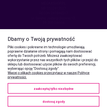
MEGAXSHOP.PL
NIP:5532412527
REGON:241846517
ul. Świętej Jadwigi Śląskiej 13,
34-300 Sienna
kom.:
531 628 603
Dbamy o Twoją prywatność
(Mateusz)
kom.:
Pliki cookies i pokrewne im technologie umożliwiają
731 805 731
poprawne działanie strony i pomagają nam dostosować
(Monika)
ofertę do Twoich potrzeb. Możesz zaakceptować
wykorzystanie przez nas wszystkich tych plików i przejść do
e-mail:
sklepu lub dostosować użycie plików do swoich preferencji,
kontakt@megaxshop.pl
wybierając opcję "Dostosuj zgody".
Więcej o plikach cookies przeczytasz w naszej Polityce
prywatności.
KUPONY RABATOWE
zaakceptuj tylko niezbędne
Podaj swój adres e-mail aby otrzymywać kupony rabatowe na zakupy
w naszym sklepie.
dostosuj zgody