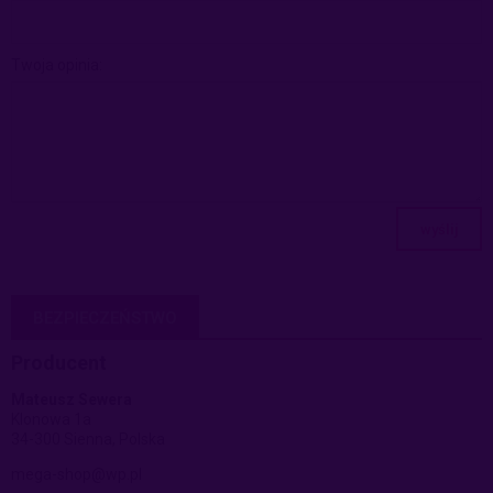
Twoja opinia:
wyślij
BEZPIECZEŃSTWO
Producent
Mateusz Sewera
Klonowa 1a
34-300 Sienna, Polska
mega-shop@wp.pl