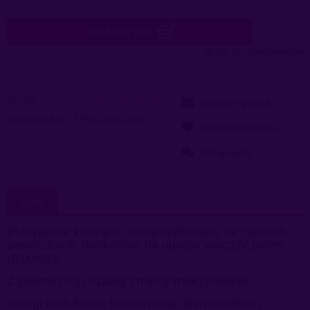
do koszyka
dodaj do przechowalni
Ocena:
zapytaj o produkt
Kod produktu:
5904576503604
poleć znajomemu
dodaj opinię
OPIS
Przepiękne kuszące stringi wykonane na cienkich
paseczkach, doskonałe na upojny wieczór pełen
rozkoszy.
Z pewnością rozpalą zmysły maksymalnie.
Stringi ozdobione haftem oraz diamencikiem.