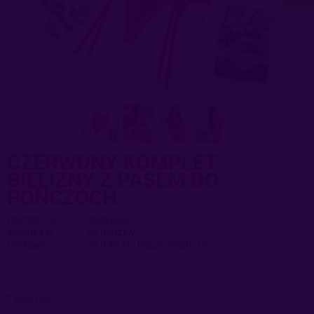
CZERWONY KOMPLET
BIELIZNY Z PASEM DO
POŃCZOCH
Dostępność:
duża ilość
Wysyłka w:
24 godziny
Dostawa:
od 9,99 zł
- Paczkomaty
sprawdź formy dostawy
Cena nie zawiera ewentualnych kosztów płatności
*
Rozmiar: