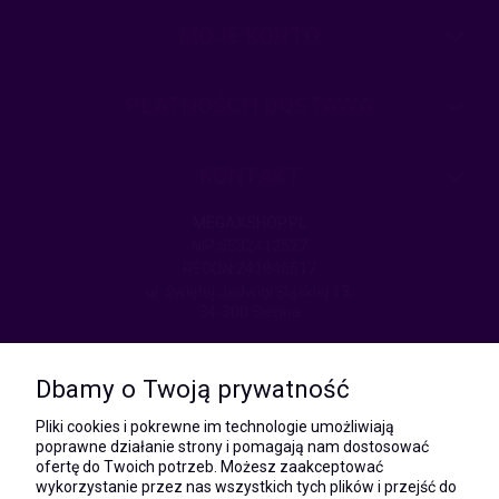
MOJE KONTO
PŁATNOŚCI I DOSTAWA
KONTAKT
MEGAXSHOP.PL
NIP:5532412527
REGON:241846517
ul. Świętej Jadwigi Śląskiej 13,
34-300 Sienna
kom.:
531 628 603
Dbamy o Twoją prywatność
(Mateusz)
kom.:
Pliki cookies i pokrewne im technologie umożliwiają
731 805 731
poprawne działanie strony i pomagają nam dostosować
(Monika)
ofertę do Twoich potrzeb. Możesz zaakceptować
wykorzystanie przez nas wszystkich tych plików i przejść do
e-mail: