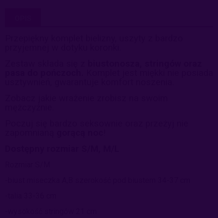
OPIS
Przepiękny komplet bielizny, uszyty z bardzo
przyjemnej w dotyku koronki.
Zestaw składa się z
biustonosza, stringów
oraz
pasa do pończoch.
Komplet jest miękki nie posiada
usztywnień, gwarantuje komfort noszenia.
Zobacz jakie wrażenie zrobisz na swoim
mężczyźnie.
Poczuj się bardzo seksownie oraz przeżyj nie
zapomnianą
gorącą noc
!
Dostępny rozmiar S/M, M/L
Rozmiar S/M
-biust miseczka A,B szerokość pod biustem 34-37 cm
-talia 33-36 cm
-wysokość stringów 21 cm