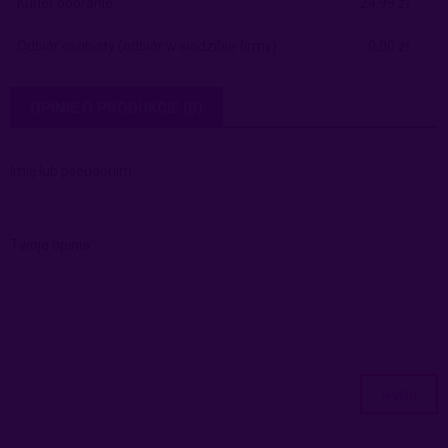
Kurier pobranie
24,99 zł
Odbiór osobisty
(odbiór w siedzibie firmy)
0,00 zł
OPINIE O PRODUKCIE (0)
Imię lub pseudonim:
Twoja opinia:
wyślij