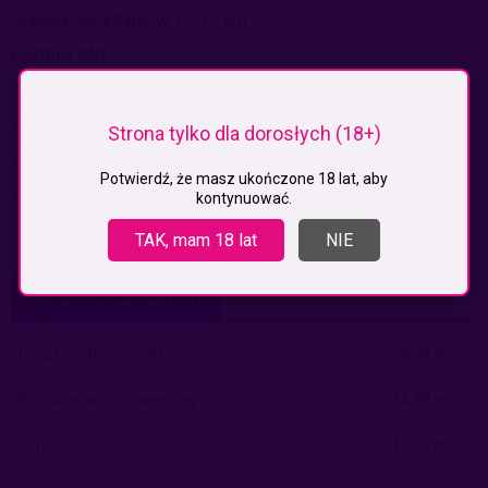
-szerokość stringów 33-37 cm
Rozmiar M/L
-biust miseczka B, C szerokość pod biustem 35-39 cm
-talia 34-38 cm
Strona tylko dla dorosłych (18+)
-wysokość stringów 22 cm
Potwierdź, że masz ukończone 18 lat, aby
-szerokość stringów 33-39 cm
kontynuować.
TAK, mam 18 lat
NIE
KOSZTY DOSTAWY
CENA NIE ZAWIERA EWENTUALNYCH KOSZTÓW PŁATNOŚCI
Paczkomaty
(InPost)
9,99 zł
Paczkomaty pobranie
(Inpost)
14,99 zł
Kurier
19,99 zł