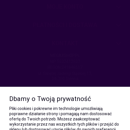
MOJE KONTO
PŁATNOŚCI I DOSTAWA
KONTAKT
MEGAXSHOP.PL
NIP:5532412527
REGON:241846517
ul. Świętej Jadwigi Śląskiej 13,
34-300 Sienna
kom.:
531 628 603
Dbamy o Twoją prywatność
(Mateusz)
kom.:
Pliki cookies i pokrewne im technologie umożliwiają
731 805 731
poprawne działanie strony i pomagają nam dostosować
(Monika)
ofertę do Twoich potrzeb. Możesz zaakceptować
wykorzystanie przez nas wszystkich tych plików i przejść do
e-mail:
sklepu lub dostosować użycie plików do swoich preferencji,
kontakt@megaxshop.pl