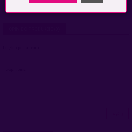
Odbiór osobisty
(odbiór w siedzibie firmy)
0,00 zł
OPINIE O PRODUKCIE (0)
Imię lub pseudonim:
Twoja opinia:
wyślij