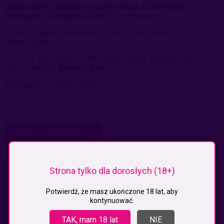
pończoch, opaski na szyję oraz otwartych
stringów
.
Komplecik
bez usztywnień.
Zobacz jakie wrażenie zrobisz na swoim
mężczyźnie.
Poczuj się bardzo seksownie oraz przeżyj nie
zapomnianą
gorącą noc
!
Dostępny rozmiar M/L
KOSZTY DOSTAWY
CENA NIE ZAWIERA EWENTUALNYCH KOSZTÓW PŁATNOŚCI
Paczkomaty
(InPost)
9,99 zł
Strona tylko dla dorosłych (18+)
Paczkomaty pobranie
(Inpost)
14,99 zł
Potwierdź, że masz ukończone 18 lat, aby
Kurier
19,99 zł
kontynuować.
TAK, mam 18 lat
NIE
Kurier pobranie
24,99 zł