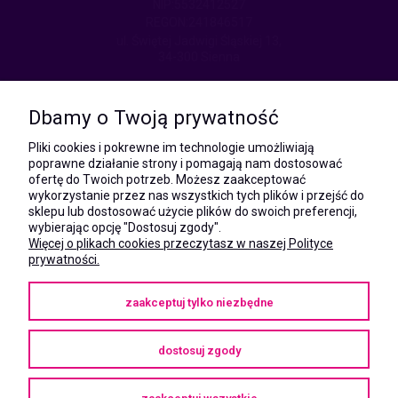
NIP:5532412527
REGON:241846517
ul. Świętej Jadwigi Śląskiej 13,
34-300 Sienna
kom.:
531 628 603
Dbamy o Twoją prywatność
(Mateusz)
kom.:
Pliki cookies i pokrewne im technologie umożliwiają
731 805 731
poprawne działanie strony i pomagają nam dostosować
(Monika)
ofertę do Twoich potrzeb. Możesz zaakceptować
wykorzystanie przez nas wszystkich tych plików i przejść do
e-mail:
sklepu lub dostosować użycie plików do swoich preferencji,
kontakt@megaxshop.pl
wybierając opcję "Dostosuj zgody".
Więcej o plikach cookies przeczytasz w naszej Polityce
prywatności.
KUPONY RABATOWE
zaakceptuj tylko niezbędne
Podaj swój adres e-mail aby otrzymywać kupony rabatowe na zakupy
w naszym sklepie.
dostosuj zgody