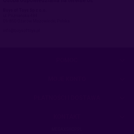
Osoba odpowiedzialna na terenie UE
Boys of Toys Sp z o.o.
ul. Poznańska 484
05-850 Ożarów Mazowiecki, Polska
info@boysoftoys.pl
POMOC
MOJE KONTO
PŁATNOŚCI I DOSTAWA
KONTAKT
MEGAXSHOP.PL