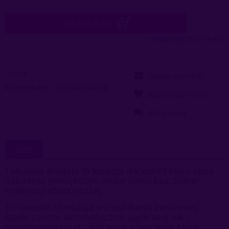
do koszyka
dodaj do przechowalni
Ocena:
zapytaj o produkt
Kod produktu:
8718546543968
poleć znajomemu
dodaj opinię
OPIS
Fabulous Breasts to kuracja dla kobiet które chcą
naturalnie powiększyć swoje piersi bez żadnej
ingerencji chirurgicznej.
Doskonale stymulują wzrost tkanki piersiowej
dzięki czemu automatycznie ujędrniają jak i
powiększają biust. Jest wiele czynników które