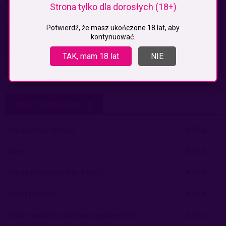
E464, barwnik: E171 , Subs
Strona tylko dla dorosłych (18+)
Potwierdź, że masz ukończone 18 lat, aby
Sposób użycia:
kontynuować.
Brać 3 tabletki dziennie popijając wystarczającą
ilością wody.
TAK, mam 18 lat
NIE
Nie przekraczać zalecanej dawki.
Opakowanie zawiera 90tabletek.
KOSZTY DOSTAWY
CENA NIE ZAWIERA EWENTUALNYCH KOSZTÓW PŁATNOŚCI
Paczkomaty
(InPost)
0,00 zł
Kurier
0,00 zł
Paczkomaty pobranie
(Inpost)
14,99 zł
Kurier pobranie
24,99 zł
Odbiór osobisty
(odbiór w siedzibie firmy)
0,00 zł