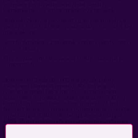
wpływają negatywnie na rozmiar piersi np.
karmienie piersią, odchudzanie, czy też wiek
.
Składniki ziołowe powodują że do piersi napływa
większa ilość krwi dlatego automatycznie stają się
one większe.
Jest to doskonały zamiennik operacji plastycznej i
o wiele tańszy.
Przy regularnym stosowaniu efekty widać już po
3tygodniach.
Składniki na 3 tabletki: 600 mg jagody palmy
sabałowej (Serenoa repens), 300 mg wapnia
(węglan wapnia) (38% RWS*), 300 mg nasion
kozieradki (Trigonella foenum-graecum), 300 mg
kopru włoskiego (Foeniculum vulgare), 75 mg
Nasiona kminku (Cuminium cyminum), substancja
wypełniająca: E460, substancja zagęszczająca:
E468, 45 mg ostropestu zwyczajnego (Centaurea
benedicta), 45 mg Dong Quai (Angelica sinensis), 45
mg papryczka chilli (Capsicum annuum), emulgator: