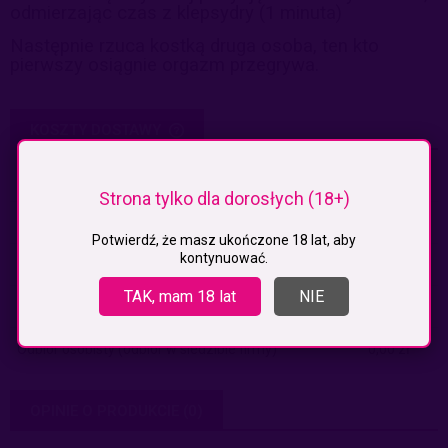
odmierzając czas z klepsydry (1 minuta)
Następnie rzuca kostką druga osoba, ten kto
pierwszy osiągnie orgazm przegrywa.
KOSZTY DOSTAWY
CENA NIE ZAWIERA EWENTUALNYCH KOSZTÓW PŁATNOŚCI
Paczkomaty
(InPost)
9,99 zł
Strona tylko dla dorosłych (18+)
Paczkomaty pobranie
(Inpost)
14,99 zł
Potwierdź, że masz ukończone 18 lat, aby
kontynuować.
Kurier
19,99 zł
TAK, mam 18 lat
NIE
Kurier pobranie
24,99 zł
Odbiór osobisty
(odbiór w siedzibie firmy)
0,00 zł
OPINIE O PRODUKCIE (0)