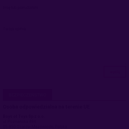
Imię lub pseudonim:
Twoja opinia:
wyślij
BEZPIECZEŃSTWO
Osoba odpowiedzialna na terenie UE
Boys of Toys Sp z o.o.
ul. Poznańska 484
05-850 Ożarów Mazowiecki, Polska