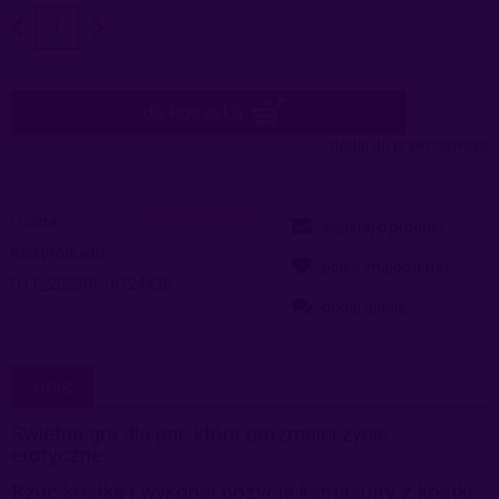
do koszyka
dodaj do przechowalni
Ocena:
zapytaj o produkt
Kod produktu:
poleć znajomemu
D11_20230516124426
dodaj opinię
OPIS
Świetna gra dla par, która urozmaici życie
erotyczne.
Rzuć kostką i wykonaj pozycję kamasutry z kostki,