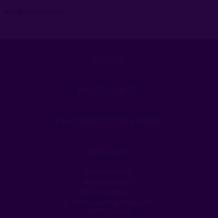
info@boysoftoys.pl
POMOC
MOJE KONTO
PŁATNOŚCI I DOSTAWA
KONTAKT
MEGAXSHOP.PL
NIP:5532412527
REGON:241846517
ul. Świętej Jadwigi Śląskiej 13,
34-300 Sienna