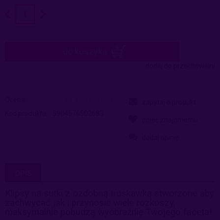
do koszyka
dodaj do przechowalni
Ocena:
zapytaj o produkt
Kod produktu:
5904576502683
poleć znajomemu
dodaj opinię
OPIS
Klipsy na sutki z ozdobną truskawką stworzone aby
zachwycać jak i przynosić wiele rozkoszy,
maksymalnie pobudzą wyobraźnię Twojego faceta!