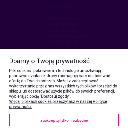
KONTAKT
MEGAXSHOP.PL
NIP:5532412527
REGON:241846517
ul. Świętej Jadwigi Śląskiej 13,
34-300 Sienna
kom.:
531 628 603
Dbamy o Twoją prywatność
(Mateusz)
kom.:
Pliki cookies i pokrewne im technologie umożliwiają
731 805 731
poprawne działanie strony i pomagają nam dostosować
(Monika)
ofertę do Twoich potrzeb. Możesz zaakceptować
wykorzystanie przez nas wszystkich tych plików i przejść do
e-mail:
sklepu lub dostosować użycie plików do swoich preferencji,
kontakt@megaxshop.pl
wybierając opcję "Dostosuj zgody".
Więcej o plikach cookies przeczytasz w naszej Polityce
prywatności.
KUPONY RABATOWE
zaakceptuj tylko niezbędne
Podaj swój adres e-mail aby otrzymywać kupony rabatowe na zakupy
w naszym sklepie.