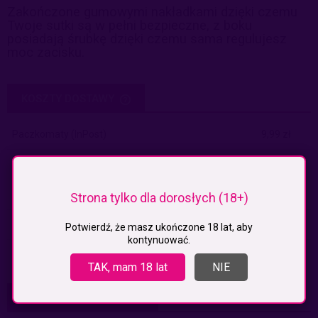
Zakończone gumowymi nakładkami dzięki czemu
Twoje sutki są w pełni bezpieczne, z boku
posiadają śrubkę dzięki czemu sama regulujesz
moc zacisku.
KOSZTY DOSTAWY
CENA NIE ZAWIERA EWENTUALNYCH KOSZTÓW PŁATNOŚCI
Paczkomaty
(InPost)
9,99 zł
Paczkomaty pobranie
(Inpost)
14,99 zł
Kurier
19,99 zł
Strona tylko dla dorosłych (18+)
Kurier pobranie
24,99 zł
Potwierdź, że masz ukończone 18 lat, aby
kontynuować.
Odbiór osobisty
(odbiór w siedzibie firmy)
0,00 zł
TAK, mam 18 lat
NIE
OPINIE O PRODUKCIE (0)