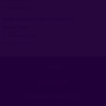
34-300 Sienna, Polska
mega-shop@wp.pl
Osoba odpowiedzialna na terenie UE
Mateusz Sewera
Klonowa 1a
34-300 Sienna, Polska
mega-shop@wp.pl
POMOC
MOJE KONTO
PŁATNOŚCI I DOSTAWA