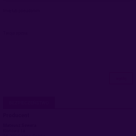
Imię lub pseudonim:
Twoja opinia:
wyślij
BEZPIECZEŃSTWO
Producent
Mateusz Sewera
Klonowa 1a