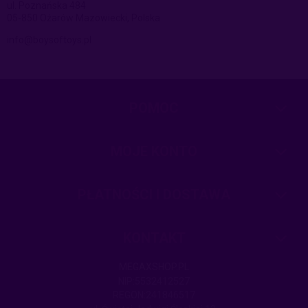
ul. Poznańska 484
05-850 Ożarów Mazowiecki, Polska
info@boysoftoys.pl
POMOC
MOJE KONTO
PŁATNOŚCI I DOSTAWA
KONTAKT
MEGAXSHOP.PL
NIP:5532412527
REGON:241846517