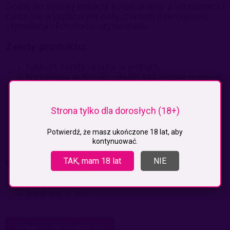
Dodaj do swojej kolekcji korek analny z wibracjami i
ciesz się wyjątkowym połączeniem intensywnej
stymulacji i komfortu użytkowani
a.
Zalety produktu:
funkcja sondy i korka w jednym,
przyjemny w dotyku, gładki silikonowy materiał,
wibracje zwiększające intensywność doznań -
12 trybów,
bezpieczna i ergonomiczna podstawa,
Strona tylko dla dorosłych (18+)
odpowiedni dla początkujących i
zaawansowanych,
Potwierdź, że masz ukończone 18 lat, aby
sterowanie pilotem.
kontynuować.
TAK, mam 18 lat
NIE
Wymiary:
długość: 11,8 cm
średnica: 3 cm
OPINIE O PRODUKCIE (0)