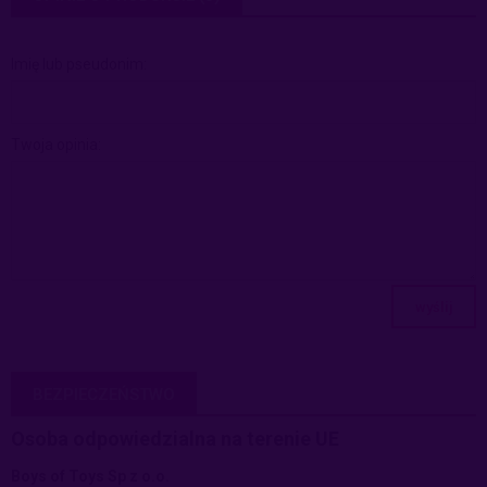
Imię lub pseudonim:
Twoja opinia:
wyślij
BEZPIECZEŃSTWO
Osoba odpowiedzialna na terenie UE
Boys of Toys Sp z o.o.