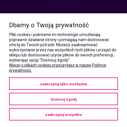
ul. Świętej Jadwigi Śląskiej 13,
34-300 Sienna
kom.:
531 628 603
Dbamy o Twoją prywatność
(Mateusz)
kom.:
Pliki cookies i pokrewne im technologie umożliwiają
731 805 731
poprawne działanie strony i pomagają nam dostosować
(Monika)
ofertę do Twoich potrzeb. Możesz zaakceptować
wykorzystanie przez nas wszystkich tych plików i przejść do
e-mail:
sklepu lub dostosować użycie plików do swoich preferencji,
kontakt@megaxshop.pl
wybierając opcję "Dostosuj zgody".
Więcej o plikach cookies przeczytasz w naszej Polityce
prywatności.
KUPONY RABATOWE
zaakceptuj tylko niezbędne
Podaj swój adres e-mail aby otrzymywać kupony rabatowe na zakupy
w naszym sklepie.
dostosuj zgody
zaakceptuj wszystkie
Copyright © 2025
megaXshop.pl