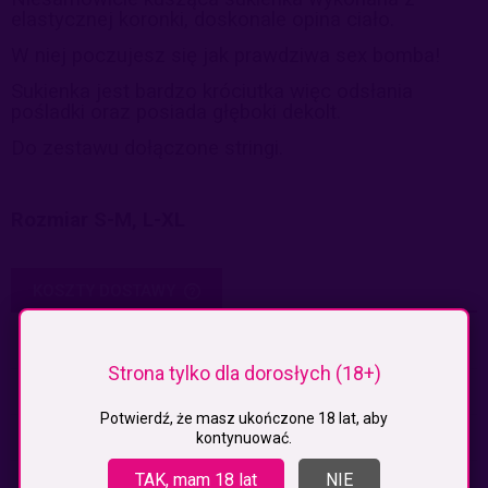
elastycznej koronki, doskonale opina ciało.
W niej poczujesz się jak prawdziwa sex bomba!
Sukienka jest bardzo króciutka więc odsłania
pośladki oraz posiada głęboki dekolt.
Do zestawu dołączone stringi.
Rozmiar S-M, L-XL
KOSZTY DOSTAWY
CENA NIE ZAWIERA EWENTUALNYCH KOSZTÓW PŁATNOŚCI
Paczkomaty
(InPost)
9,99 zł
Strona tylko dla dorosłych (18+)
Paczkomaty pobranie
(Inpost)
14,99 zł
Potwierdź, że masz ukończone 18 lat, aby
Kurier
19,99 zł
kontynuować.
TAK, mam 18 lat
NIE
Kurier pobranie
24,99 zł