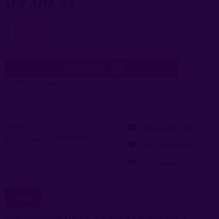
69,00 zł
do koszyka
*
- Pole wymagane
dodaj do przechowalni
Ocena:
zapytaj o produkt
Kod produktu:
5903818971270
poleć znajomemu
dodaj opinię
OPIS
Niesamowicie kusząca sukienka wykonana z