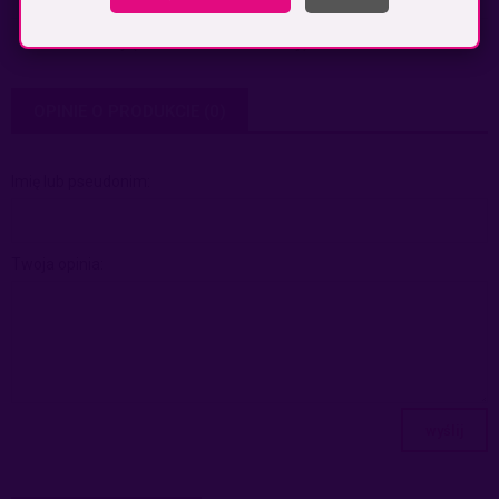
Odbiór osobisty
(odbiór w siedzibie firmy)
0,00 zł
OPINIE O PRODUKCIE (0)
Imię lub pseudonim:
Twoja opinia:
wyślij