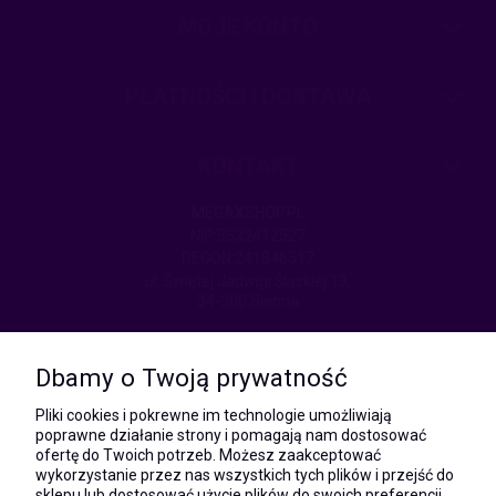
MOJE KONTO
PŁATNOŚCI I DOSTAWA
KONTAKT
MEGAXSHOP.PL
NIP:5532412527
REGON:241846517
ul. Świętej Jadwigi Śląskiej 13,
34-300 Sienna
kom.:
531 628 603
Dbamy o Twoją prywatność
(Mateusz)
kom.:
Pliki cookies i pokrewne im technologie umożliwiają
731 805 731
poprawne działanie strony i pomagają nam dostosować
(Monika)
ofertę do Twoich potrzeb. Możesz zaakceptować
wykorzystanie przez nas wszystkich tych plików i przejść do
e-mail:
sklepu lub dostosować użycie plików do swoich preferencji,
kontakt@megaxshop.pl