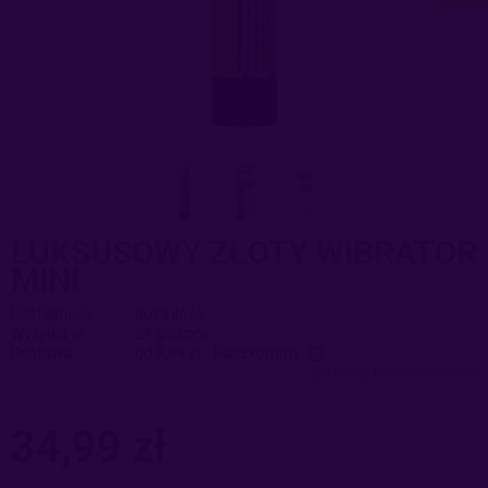
LUKSUSOWY ZŁOTY WIBRATOR
MINI
Dostępność:
duża ilość
Wysyłka w:
24 godziny
Dostawa:
od 9,99 zł
- Paczkomaty
sprawdź formy dostawy
Cena nie zawiera ewentualnych kosztów płatności
34,99 zł