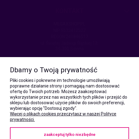
KONTAKT
MEGAXSHOP.PL
NIP:5532412527
REGON:241846517
ul. Świętej Jadwigi Śląskiej 13,
34-300 Sienna
kom.:
531 628 603
Dbamy o Twoją prywatność
(Mateusz)
kom.:
Pliki cookies i pokrewne im technologie umożliwiają
731 805 731
poprawne działanie strony i pomagają nam dostosować
(Monika)
ofertę do Twoich potrzeb. Możesz zaakceptować
wykorzystanie przez nas wszystkich tych plików i przejść do
e-mail:
sklepu lub dostosować użycie plików do swoich preferencji,
kontakt@megaxshop.pl
wybierając opcję "Dostosuj zgody".
Więcej o plikach cookies przeczytasz w naszej Polityce
prywatności.
KUPONY RABATOWE
zaakceptuj tylko niezbędne
Podaj swój adres e-mail aby otrzymywać kupony rabatowe na zakupy