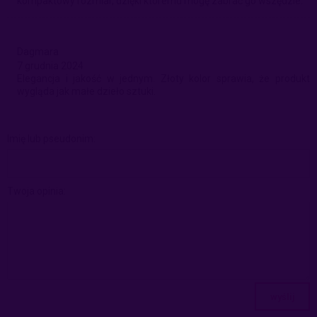
kompaktowy rozmiar, dzięki któremu mogę zabrać go wszędzie.
Dagmara
7 grudnia 2024
Elegancja i jakość w jednym. Złoty kolor sprawia, że produkt
wygląda jak małe dzieło sztuki.
Imię lub pseudonim:
Twoja opinia:
wyślij