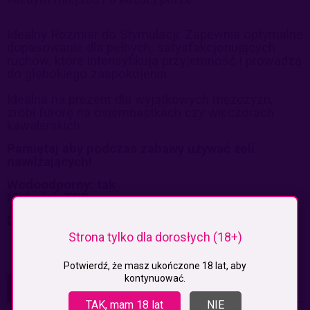
Idealny Rozmiar do Stymulacji: Zapewnia optymalne
dopasowanie dla pełnych, satysfakcjonujących
ruchów, które intensyfikują przyjemność i prowadzą
do głębokiego zaspokojenia.
Idealna na prezent dla wyjątkowych mężczyzn,
zrobi furorę na osiemnastkach czy wieczorach
kawalerskich.
Pamiętaj aby podczas zabawy używać żeli
nawilżających!
Wodoodporny: tak
Materiał: TPR
Długość bez rozciągania 11 cm
Strona tylko dla dorosłych (18+)
Potwierdź, że masz ukończone 18 lat, aby
kontynuować.
KOSZTY DOSTAWY
CENA NIE ZAWIERA EWENTUALNYCH KOSZTÓW PŁATNOŚCI
TAK, mam 18 lat
NIE