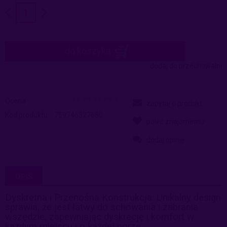
do koszyka
dodaj do przechowalni
Ocena:
zapytaj o produkt
Kod produktu:
759746327680
poleć znajomemu
dodaj opinię
OPIS
Dyskretna i Przenośna Konstrukcja: Unikalny design
sprawia, że jest łatwy do schowania i zabrania
wszędzie, zapewniając dyskrecję i komfort w
każdym miejscu i o każdej porze.