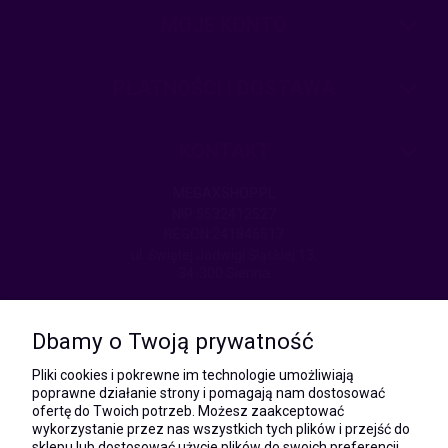
MOJE KONTO
PŁATNOŚCI I DOSTAWA
KONTAKT
MEGAXSHOP.PL
NIP:5532412527
REGON:241846517
ul. Świętej Jadwigi Śląskiej 13,
34-300 Sienna
kom.:
531 628 603
Dbamy o Twoją prywatność
(Mateusz)
kom.:
Pliki cookies i pokrewne im technologie umożliwiają
731 805 731
poprawne działanie strony i pomagają nam dostosować
(Monika)
ofertę do Twoich potrzeb. Możesz zaakceptować
wykorzystanie przez nas wszystkich tych plików i przejść do
e-mail:
sklepu lub dostosować użycie plików do swoich preferencji,