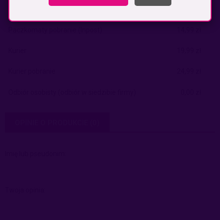
Paczkomaty
(InPost)
9,99 zł
Paczkomaty pobranie
(Inpost)
14,99 zł
Kurier
19,99 zł
Kurier pobranie
24,99 zł
Odbiór osobisty
(odbiór w siedzibie firmy)
0,00 zł
OPINIE O PRODUKCIE (0)
Imię lub pseudonim:
Twoja opinia: