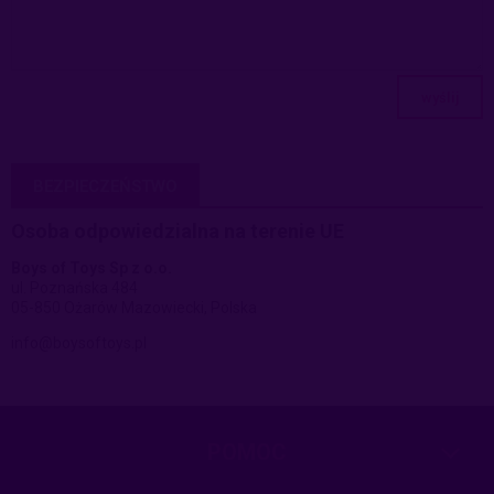
wyślij
BEZPIECZEŃSTWO
Osoba odpowiedzialna na terenie UE
Boys of Toys Sp z o.o.
ul. Poznańska 484
05-850 Ożarów Mazowiecki, Polska
info@boysoftoys.pl
POMOC