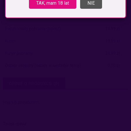
KOSZTY DOSTAWY
TAK, mam 18 lat
NIE
CENA NIE ZAWIERA EWENTUALNYCH KOSZTÓW PŁATNOŚCI
Paczkomaty
(InPost)
9,99 zł
Paczkomaty pobranie
(Inpost)
14,99 zł
Kurier
19,99 zł
Kurier pobranie
24,99 zł
Odbiór osobisty
(odbiór w siedzibie firmy)
0,00 zł
OPINIE O PRODUKCIE (0)
Imię lub pseudonim:
Twoja opinia: