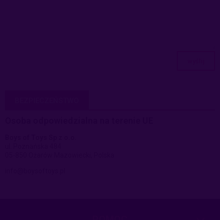
wyślij
BEZPIECZEŃSTWO
Osoba odpowiedzialna na terenie UE
Boys of Toys Sp z o.o.
ul. Poznańska 484
05-850 Ożarów Mazowiecki, Polska
info@boysoftoys.pl
POMOC