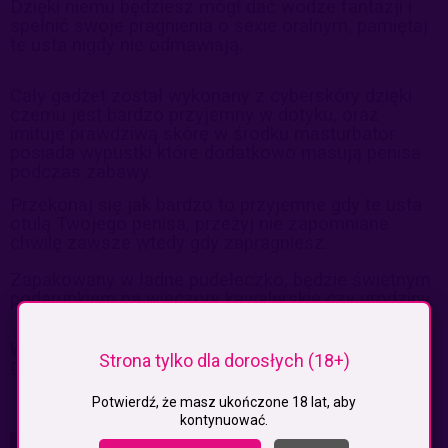
Dzięki niemu będziesz mógł dać wodze fantazji i
spełnić swoje pragnienia o sexie oralnym, pamiętaj
te usta nigdy nie odmawiają.
Cały gadżet został wykonany z cyberskóry dzięki
czemu jest bardzo przyjemny w dotyku, oraz
imituje prawdziwą skórę w środku masturbator
posiada wypustki które dodatkowo masują penisa
podczas zabawy.
Przekonaj się jak bardzo to przyjemne gdy te usta
otulą Twojego penisa, przeżyj nie zapomniane
chwilę zawsze wtedy gdy zapragniesz.
Zapakowany w ładne pudełeczko, będzie świetnym
podarunkiem na wieczory kawalerskie czy urodziny.
Wymiary:
Strona tylko dla dorosłych (18+)
Długość: 12,7 cm
Potwierdź, że masz ukończone 18 lat, aby
kontynuować.