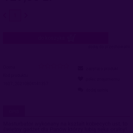
do koszyka
dodaj do przechowalni
Ocena:
zapytaj o produkt
Kod produktu:
poleć znajomemu
1607_20210804141357
dodaj opinię
OPIS
M
asturbator wykonany na kształt kobiecych ust, to
świetny gadżet dla Panów którzy lubią seks oralny!