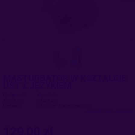
MASTURBATOR W KSZTAŁCIE
UST Z JĘZYKIEM
Dostępność:
duża ilość
Wysyłka w:
24 godziny
Dostawa:
od 9,99 zł
- Paczkomaty
sprawdź formy dostawy
Cena nie zawiera ewentualnych kosztów płatności
129,00 zł