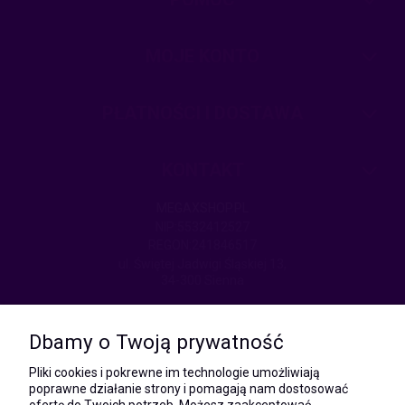
MOJE KONTO
PŁATNOŚCI I DOSTAWA
KONTAKT
MEGAXSHOP.PL
NIP:5532412527
REGON:241846517
ul. Świętej Jadwigi Śląskiej 13,
34-300 Sienna
kom.:
531 628 603
Dbamy o Twoją prywatność
(Mateusz)
kom.:
Pliki cookies i pokrewne im technologie umożliwiają
731 805 731
poprawne działanie strony i pomagają nam dostosować
(Monika)