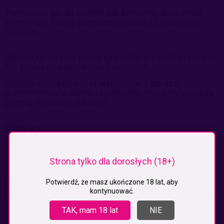
Zmieścisz go do torebki lub kieszeni, doskonale
wymasuje Twoją łechtaczkę dając Ci niebywały
orgazm.
Idealny do użycia przed igraszkami z partnerem czy
też podczas samotnych pieszczot.
Główka masażera jest wykonana z bardzo
przyjemnego w dotyku materiału, masażer posiada
płynną regulację wibracji.
Wymiary:
Długość: 6,5 cm
Średnica: 2,3 cm
Zasilanie: dwie baterie LR44
Strona tylko dla dorosłych (18+)
Potwierdź, że masz ukończone 18 lat, aby
KOSZTY DOSTAWY
kontynuować.
CENA NIE ZAWIERA EWENTUALNYCH KOSZTÓW PŁATNOŚCI
TAK, mam 18 lat
NIE
Paczkomaty
(InPost)
9,99 zł