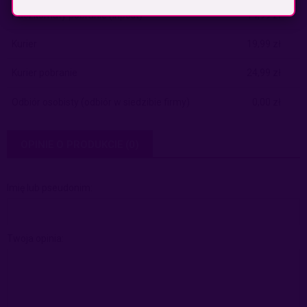
Paczkomaty pobranie
(Inpost)
14,99 zł
Kurier
19,99 zł
Kurier pobranie
24,99 zł
Odbiór osobisty
(odbiór w siedzibie firmy)
0,00 zł
OPINIE O PRODUKCIE (0)
Imię lub pseudonim:
Twoja opinia: