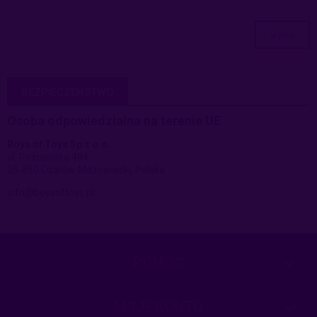
wyślij
BEZPIECZEŃSTWO
Osoba odpowiedzialna na terenie UE
Boys of Toys Sp z o.o.
ul. Poznańska 484
05-850 Ożarów Mazowiecki, Polska
info@boysoftoys.pl
POMOC
MOJE KONTO