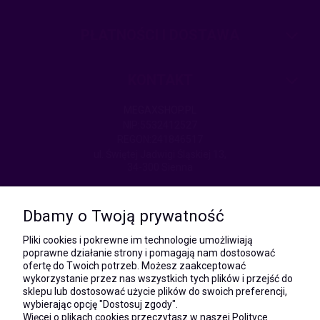
PŁATNOŚCI I DOSTAWA
KONTAKT
MEGAXSHOP.PL
NIP:5532412527
REGON:241846517
ul. Świętej Jadwigi Śląskiej 13,
34-300 Sienna
kom.:
531 628 603
Dbamy o Twoją prywatność
(Mateusz)
kom.:
Pliki cookies i pokrewne im technologie umożliwiają
731 805 731
poprawne działanie strony i pomagają nam dostosować
(Monika)
ofertę do Twoich potrzeb. Możesz zaakceptować
wykorzystanie przez nas wszystkich tych plików i przejść do
e-mail:
sklepu lub dostosować użycie plików do swoich preferencji,
kontakt@megaxshop.pl
wybierając opcję "Dostosuj zgody".
Więcej o plikach cookies przeczytasz w naszej Polityce