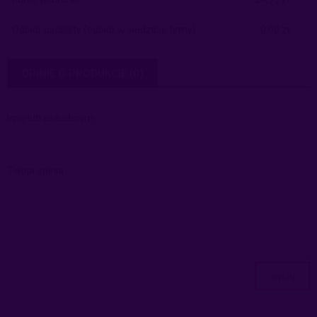
Odbiór osobisty
(odbiór w siedzibie firmy)
0,00 zł
OPINIE O PRODUKCIE (0)
Imię lub pseudonim:
Twoja opinia:
wyślij