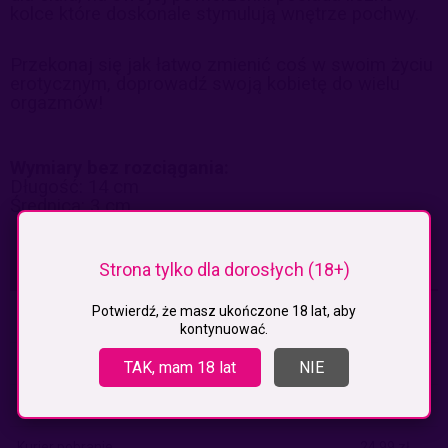
kolce które doskonale stymulują wnętrze pochwy.
Przekonaj się jak łatwo zmienić coś w swoim życiu
erotycznym, doprowadź swoją kobietę do wielu
orgazmów!
Wymiary bez rozciągania:
Długość: 14 cm
Średnica: 3 cm
Strona tylko dla dorosłych (18+)
KOSZTY DOSTAWY
CENA NIE ZAWIERA EWENTUALNYCH KOSZTÓW PŁATNOŚCI
Potwierdź, że masz ukończone 18 lat, aby
Paczkomaty
(InPost)
9,99 zł
kontynuować.
Paczkomaty pobranie
(Inpost)
14,99 zł
TAK, mam 18 lat
NIE
Kurier
19,99 zł
Kurier pobranie
24,99 zł