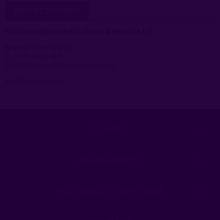
BEZPIECZEŃSTWO
Osoba odpowiedzialna na terenie UE
Boys of Toys Sp z o.o.
ul. Poznańska 484
05-850 Ożarów Mazowiecki, Polska
info@boysoftoys.pl
POMOC
MOJE KONTO
PŁATNOŚCI I DOSTAWA