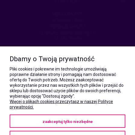
KONTAKT
MEGAXSHOP.PL
NIP:5532412527
REGON:241846517
ul. Świętej Jadwigi Śląskiej 13,
34-300 Sienna
kom.:
531 628 603
Dbamy o Twoją prywatność
(Mateusz)
kom.:
Pliki cookies i pokrewne im technologie umożliwiają
731 805 731
poprawne działanie strony i pomagają nam dostosować
(Monika)
ofertę do Twoich potrzeb. Możesz zaakceptować
wykorzystanie przez nas wszystkich tych plików i przejść do
e-mail:
sklepu lub dostosować użycie plików do swoich preferencji,
kontakt@megaxshop.pl
wybierając opcję "Dostosuj zgody".
Więcej o plikach cookies przeczytasz w naszej Polityce
prywatności.
KUPONY RABATOWE
zaakceptuj tylko niezbędne
Podaj swój adres e-mail aby otrzymywać kupony rabatowe na zakupy
w naszym sklepie.