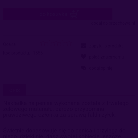
do koszyka
dodaj do przechowalni
Ocena:
zapytaj o produkt
Kod produktu:
1555
poleć znajomemu
dodaj opinię
OPIS
Nakładka na penisa wykonana została z trwałego
żelowego materiału, bardzo przypomina
prawdziwego członka za sprawą fałd i żyłek.
Świetnie dopasowuje się do penisa i przylega do
niego, dzięki niej dasz swojej kobiecie jeszcze