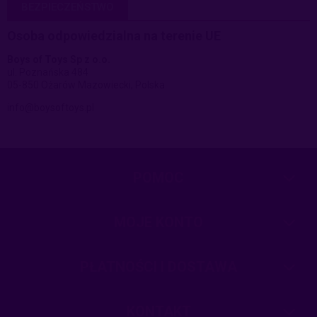
BEZPIECZEŃSTWO
Osoba odpowiedzialna na terenie UE
Boys of Toys Sp z o.o.
ul. Poznańska 484
05-850 Ożarów Mazowiecki, Polska
info@boysoftoys.pl
POMOC
MOJE KONTO
PŁATNOŚCI I DOSTAWA
KONTAKT