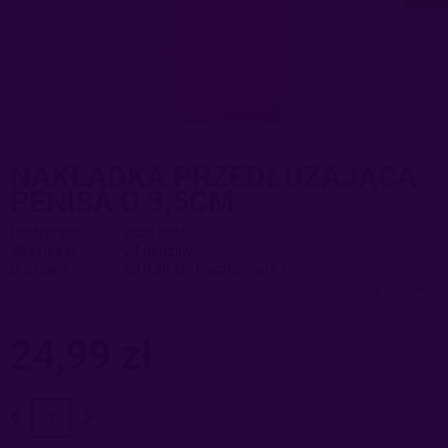
NAKŁADKA PRZEDŁUŻAJĄCA
PENISA O 3,5CM
Dostępność:
duża ilość
Wysyłka w:
24 godziny
Dostawa:
od 9,99 zł
- Paczkomaty
sprawdź formy dostawy
Cena nie zawiera ewentualnych kosztów płatności
24,99 zł