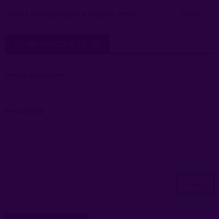
Odbiór osobisty
(odbiór w siedzibie firmy)
0,00 zł
OPINIE O PRODUKCIE (0)
Imię lub pseudonim:
Twoja opinia:
wyślij