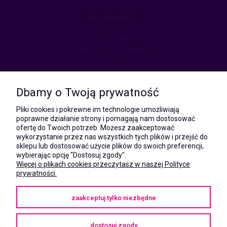
MEGAXSHOP.PL
NIP:5532412527
REGON:241846517
ul. Świętej Jadwigi Śląskiej 13,
34-300 Sienna
kom.:
531 628 603
Dbamy o Twoją prywatność
(Mateusz)
kom.:
Pliki cookies i pokrewne im technologie umożliwiają
731 805 731
poprawne działanie strony i pomagają nam dostosować
(Monika)
ofertę do Twoich potrzeb. Możesz zaakceptować
wykorzystanie przez nas wszystkich tych plików i przejść do
e-mail:
sklepu lub dostosować użycie plików do swoich preferencji,
kontakt@megaxshop.pl
wybierając opcję "Dostosuj zgody".
Więcej o plikach cookies przeczytasz w naszej Polityce
prywatności.
KUPONY RABATOWE
zaakceptuj tylko niezbędne
Podaj swój adres e-mail aby otrzymywać kupony rabatowe na zakupy
w naszym sklepie.
dostosuj zgody