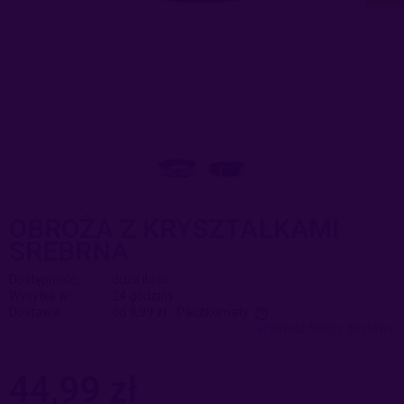
OBROŻA Z KRYSZTAŁKAMI
SREBRNA
Dostępność:
duża ilość
Wysyłka w:
24 godziny
Dostawa:
od 9,99 zł
- Paczkomaty
sprawdź formy dostawy
Cena nie zawiera ewentualnych kosztów płatności
44,99 zł