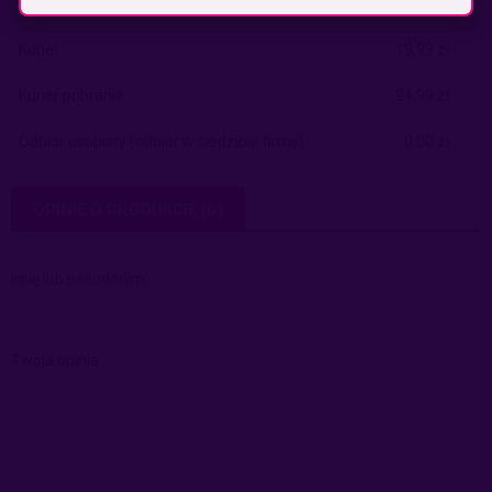
Paczkomaty pobranie
(Inpost)
14,99 zł
Kurier
19,99 zł
Kurier pobranie
24,99 zł
Odbiór osobisty
(odbiór w siedzibie firmy)
0,00 zł
OPINIE O PRODUKCIE (0)
Imię lub pseudonim:
Twoja opinia: