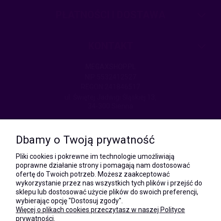
PŁATNOŚCI I DOSTAWA
KONTAKT
MEGAXSHOP.PL
NIP:5532412527
REGON:241846517
ul. Świętej Jadwigi Śląskiej 13,
34-300 Sienna
kom.:
531 628 603
Dbamy o Twoją prywatność
(Mateusz)
kom.:
Pliki cookies i pokrewne im technologie umożliwiają
731 805 731
poprawne działanie strony i pomagają nam dostosować
(Monika)
ofertę do Twoich potrzeb. Możesz zaakceptować
wykorzystanie przez nas wszystkich tych plików i przejść do
e-mail:
sklepu lub dostosować użycie plików do swoich preferencji,
kontakt@megaxshop.pl
wybierając opcję "Dostosuj zgody".
Więcej o plikach cookies przeczytasz w naszej Polityce
prywatności.