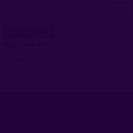
wyślij
BEZPIECZEŃSTWO
Osoba odpowiedzialna na terenie UE
Boys of Toys Sp z o.o.
ul. Poznańska 484
05-850 Ożarów Mazowiecki, Polska
info@boysoftoys.pl
POMOC
MOJE KONTO