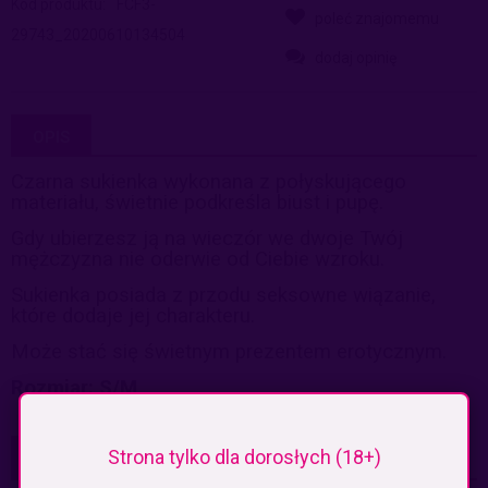
Kod produktu:
FCF3-
poleć znajomemu
29743_20200610134504
dodaj opinię
OPIS
Czarna sukienka wykonana z połyskującego
materiału, świetnie podkreśla biust i pupę.
Gdy ubierzesz ją na wieczór we dwoje Twój
mężczyzna nie oderwie od Ciebie wzroku.
Sukienka posiada z przodu seksowne wiązanie,
które dodaje jej charakteru.
Może stać się świetnym prezentem erotycznym.
Rozmiar: S/M
Strona tylko dla dorosłych (18+)
KOSZTY DOSTAWY
CENA NIE ZAWIERA EWENTUALNYCH KOSZTÓW PŁATNOŚCI