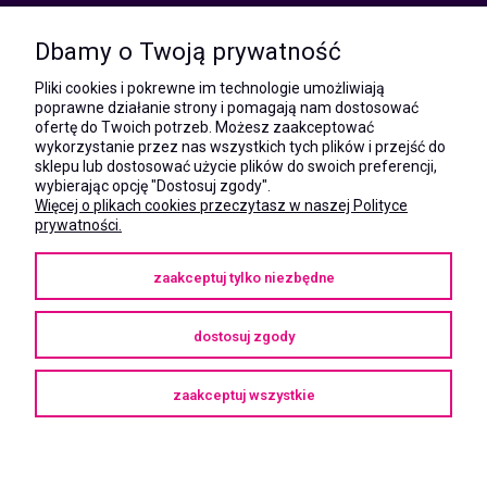
kom.:
531 628 603
Dbamy o Twoją prywatność
(Mateusz)
kom.:
Pliki cookies i pokrewne im technologie umożliwiają
731 805 731
poprawne działanie strony i pomagają nam dostosować
(Monika)
ofertę do Twoich potrzeb. Możesz zaakceptować
wykorzystanie przez nas wszystkich tych plików i przejść do
e-mail:
sklepu lub dostosować użycie plików do swoich preferencji,
kontakt@megaxshop.pl
wybierając opcję "Dostosuj zgody".
Więcej o plikach cookies przeczytasz w naszej Polityce
prywatności.
KUPONY RABATOWE
zaakceptuj tylko niezbędne
Podaj swój adres e-mail aby otrzymywać kupony rabatowe na zakupy
w naszym sklepie.
dostosuj zgody
zaakceptuj wszystkie
Copyright © 2025
megaXshop.pl
pokaż pełną wersję strony