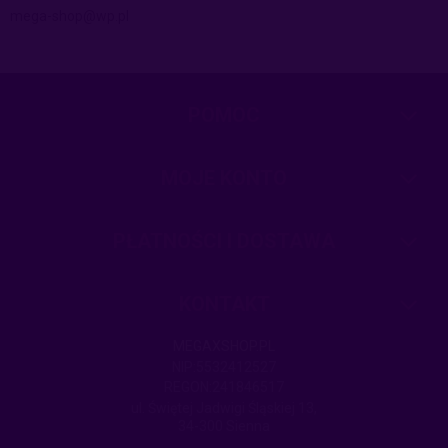
mega-shop@wp.pl
POMOC
MOJE KONTO
PŁATNOŚCI I DOSTAWA
KONTAKT
MEGAXSHOP.PL
NIP:5532412527
REGON:241846517
ul. Świętej Jadwigi Śląskiej 13,
34-300 Sienna