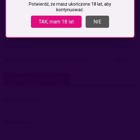
Potwierdź, że masz ukończone 18 lat, aby
Paczkomaty
(InPost)
9,99 zł
kontynuować.
Paczkomaty pobranie
(Inpost)
14,99 zł
TAK, mam 18 lat
NIE
Kurier
19,99 zł
Kurier pobranie
24,99 zł
Odbiór osobisty
(odbiór w siedzibie firmy)
0,00 zł
OPINIE O PRODUKCIE (0)
Imię lub pseudonim:
Twoja opinia: