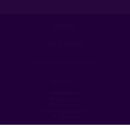
POMOC
MOJE KONTO
PŁATNOŚCI I DOSTAWA
KONTAKT
MEGAXSHOP.PL
NIP:5532412527
REGON:241846517
ul. Świętej Jadwigi Śląskiej 13,
34-300 Sienna
kom.: