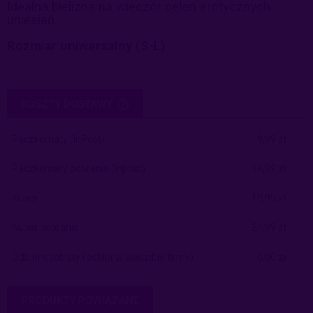
Idealna bielizna na wieczór pełen erotycznych
uniesień.
Rozmiar uniwersalny (S-L)
KOSZTY DOSTAWY
CENA NIE ZAWIERA EWENTUALNYCH KOSZTÓW PŁATNOŚCI
Paczkomaty
(InPost)
9,99 zł
Paczkomaty pobranie
(Inpost)
14,99 zł
Kurier
19,99 zł
Kurier pobranie
24,99 zł
Odbiór osobisty
(odbiór w siedzibie firmy)
0,00 zł
PRODUKTY POWIĄZANE