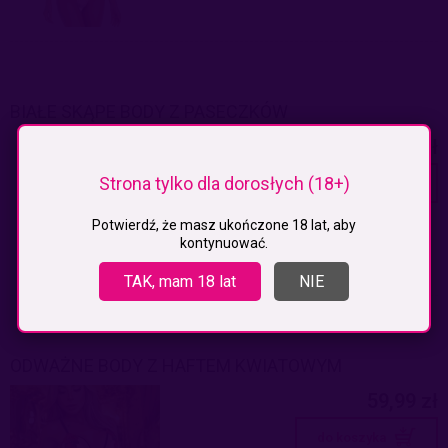
BIAŁE SKĄPE BODY Z PASECZKÓW
29,99 zł
Strona tylko dla dorosłych (18+)
do koszyka
Potwierdź, że masz ukończone 18 lat, aby
kontynuować.
TAK, mam 18 lat
NIE
ODWAŻNE BODY Z HAFTEM KWIATOWYM
59,99 zł
do koszyka