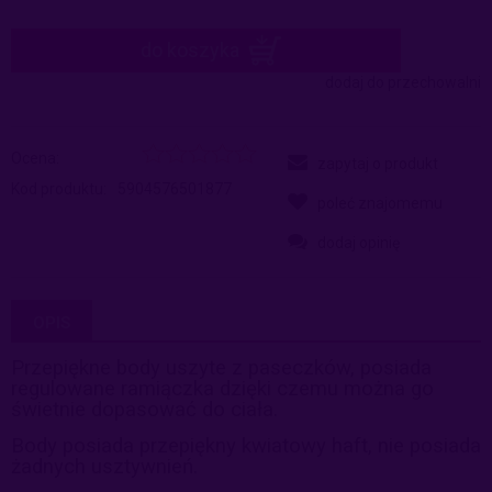
do koszyka
dodaj do przechowalni
Ocena:
zapytaj o produkt
Kod produktu:
5904576501877
poleć znajomemu
dodaj opinię
OPIS
Przepiękne body uszyte z paseczków, posiada
regulowane ramiączka dzięki czemu można go
świetnie dopasować do ciała.
Body posiada przepiękny kwiatowy haft, nie posiada
żadnych usztywnień.