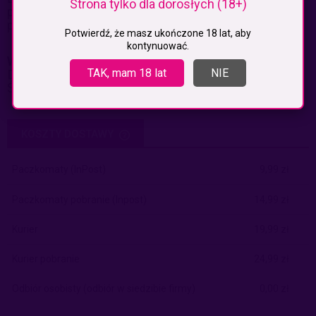
Strona tylko dla dorosłych (18+)
przyssawkę dzięki której przyczepisz go do każdej
powierzchni.
Potwierdź, że masz ukończone 18 lat, aby
kontynuować.
Wymiary:
TAK, mam 18 lat
NIE
Długość: 21 cm
Średnica: 4 cm
KOSZTY DOSTAWY
CENA NIE ZAWIERA EWENTUALNYCH KOSZTÓW PŁATNOŚCI
Paczkomaty
(InPost)
9,99 zł
Paczkomaty pobranie
(Inpost)
14,99 zł
Kurier
19,99 zł
Kurier pobranie
24,99 zł
Odbiór osobisty
(odbiór w siedzibie firmy)
0,00 zł