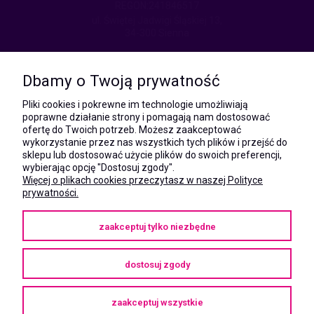
REGON:241846517
ul. Świętej Jadwigi Śląskiej 13,
34-300 Sienna
kom.:
531 628 603
Dbamy o Twoją prywatność
(Mateusz)
kom.:
Pliki cookies i pokrewne im technologie umożliwiają
731 805 731
poprawne działanie strony i pomagają nam dostosować
(Monika)
ofertę do Twoich potrzeb. Możesz zaakceptować
wykorzystanie przez nas wszystkich tych plików i przejść do
e-mail:
sklepu lub dostosować użycie plików do swoich preferencji,
kontakt@megaxshop.pl
wybierając opcję "Dostosuj zgody".
Więcej o plikach cookies przeczytasz w naszej Polityce
prywatności.
KUPONY RABATOWE
zaakceptuj tylko niezbędne
Podaj swój adres e-mail aby otrzymywać kupony rabatowe na zakupy
w naszym sklepie.
dostosuj zgody
zaakceptuj wszystkie