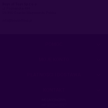
Boys of Toys Sp z o.o.
ul. Poznańska 484
05-850 Ożarów Mazowiecki, Polska
info@boysoftoys.pl
POMOC
MOJE KONTO
PŁATNOŚCI I DOSTAWA
KONTAKT
MEGAXSHOP.PL
NIP:5532412527