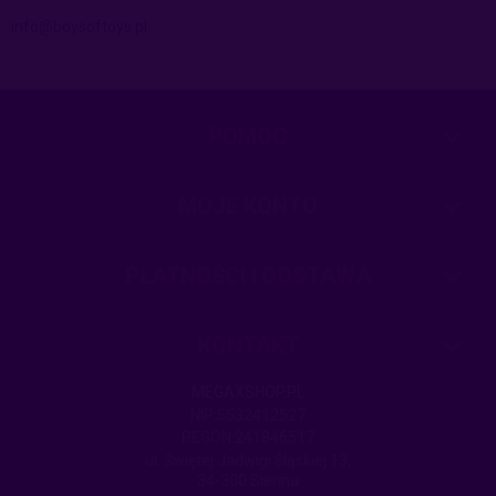
info@boysoftoys.pl
POMOC
MOJE KONTO
PŁATNOŚCI I DOSTAWA
KONTAKT
MEGAXSHOP.PL
NIP:5532412527
REGON:241846517
ul. Świętej Jadwigi Śląskiej 13,
34-300 Sienna