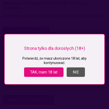
wibrację
które podczas stosunku potęgują
doznania.
Doskonały gadżet na wieczory pełne namiętności.
KOSZTY DOSTAWY
CENA NIE ZAWIERA EWENTUALNYCH KOSZTÓW PŁATNOŚCI
Paczkomaty
(InPost)
9,99 zł
Strona tylko dla dorosłych (18+)
Paczkomaty pobranie
(Inpost)
14,99 zł
Potwierdź, że masz ukończone 18 lat, aby
kontynuować.
Kurier
19,99 zł
TAK, mam 18 lat
NIE
Kurier pobranie
24,99 zł
Odbiór osobisty
(odbiór w siedzibie firmy)
0,00 zł
OPINIE O PRODUKCIE (0)