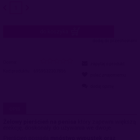
do koszyka
dodaj do przechowalni
Ocena:
zapytaj o produkt
Kod produktu:
6959532307856
poleć znajomemu
dodaj opinię
OPIS
Żelowy pierścień na penisa
który zapewni większą
erekcję, doskonały do używania we dwoje.
Pierścień posiada
mnóstwo wypustek oraz