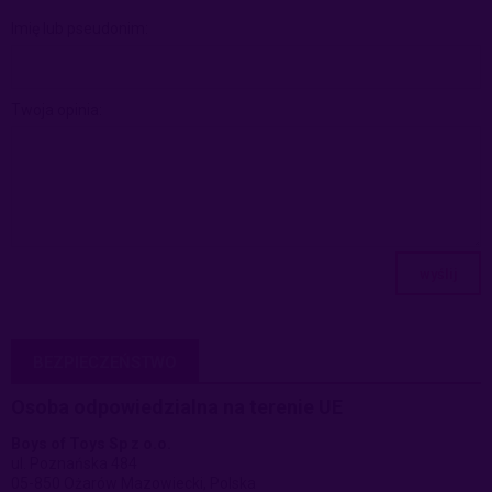
Imię lub pseudonim:
Twoja opinia:
wyślij
BEZPIECZEŃSTWO
Osoba odpowiedzialna na terenie UE
Boys of Toys Sp z o.o.
ul. Poznańska 484
05-850 Ożarów Mazowiecki, Polska