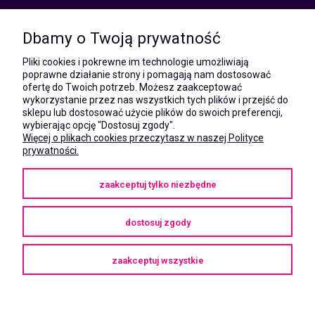
kom.:
531 628 603
Dbamy o Twoją prywatność
(Mateusz)
kom.:
Pliki cookies i pokrewne im technologie umożliwiają
731 805 731
poprawne działanie strony i pomagają nam dostosować
(Monika)
ofertę do Twoich potrzeb. Możesz zaakceptować
wykorzystanie przez nas wszystkich tych plików i przejść do
e-mail:
sklepu lub dostosować użycie plików do swoich preferencji,
kontakt@megaxshop.pl
wybierając opcję "Dostosuj zgody".
Więcej o plikach cookies przeczytasz w naszej Polityce
prywatności.
KUPONY RABATOWE
zaakceptuj tylko niezbędne
Podaj swój adres e-mail aby otrzymywać kupony rabatowe na zakupy
w naszym sklepie.
dostosuj zgody
zaakceptuj wszystkie
Copyright © 2025
megaXshop.pl
pokaż pełną wersję strony