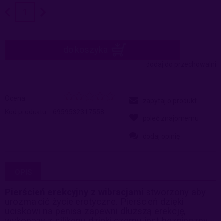
do koszyka
dodaj do przechowalni
Ocena:
zapytaj o produkt
Kod produktu:
6959532317558
poleć znajomemu
dodaj opinię
OPIS
Pierścień erekcyjny z wibracjami
stworzony aby
urozmaicić życie erotyczne. Pierścień dzięki
uciskowi na penisa zapewni dłuższą erekcję,
wykonany z silikonu dzięki czemu jest bezpieczny