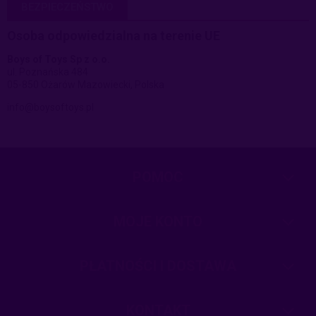
BEZPIECZEŃSTWO
Osoba odpowiedzialna na terenie UE
Boys of Toys Sp z o.o.
ul. Poznańska 484
05-850 Ożarów Mazowiecki, Polska
info@boysoftoys.pl
POMOC
MOJE KONTO
PŁATNOŚCI I DOSTAWA
KONTAKT