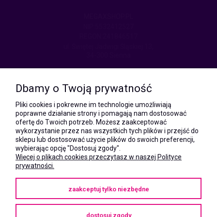
MEGAXSHOP.PL
NIP:5532412527
REGON:241846517
ul. Świętej Jadwigi Śląskiej 13,
34-300 Sienna
kom.:
531 628 603
Dbamy o Twoją prywatność
(Mateusz)
kom.:
Pliki cookies i pokrewne im technologie umożliwiają
731 805 731
poprawne działanie strony i pomagają nam dostosować
(Monika)
ofertę do Twoich potrzeb. Możesz zaakceptować
wykorzystanie przez nas wszystkich tych plików i przejść do
e-mail:
sklepu lub dostosować użycie plików do swoich preferencji,
kontakt@megaxshop.pl
wybierając opcję "Dostosuj zgody".
Więcej o plikach cookies przeczytasz w naszej Polityce
prywatności.
KUPONY RABATOWE
zaakceptuj tylko niezbędne
Podaj swój adres e-mail aby otrzymywać kupony rabatowe na zakupy
w naszym sklepie.
dostosuj zgody