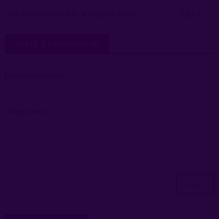
Odbiór osobisty
(odbiór w siedzibie firmy)
0,00 zł
OPINIE O PRODUKCIE (0)
Imię lub pseudonim:
Twoja opinia:
wyślij