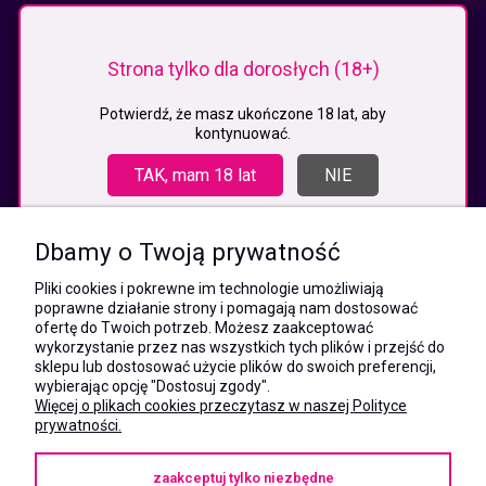
KONTAKT
Strona tylko dla dorosłych (18+)
MEGAXSHOP.PL
NIP:5532412527
Potwierdź, że masz ukończone 18 lat, aby
kontynuować.
REGON:241846517
ul. Świętej Jadwigi Śląskiej 13,
TAK, mam 18 lat
NIE
34-300 Sienna
kom.:
531 628 603
Dbamy o Twoją prywatność
(Mateusz)
kom.:
Pliki cookies i pokrewne im technologie umożliwiają
731 805 731
poprawne działanie strony i pomagają nam dostosować
(Monika)
ofertę do Twoich potrzeb. Możesz zaakceptować
wykorzystanie przez nas wszystkich tych plików i przejść do
e-mail:
sklepu lub dostosować użycie plików do swoich preferencji,
kontakt@megaxshop.pl
wybierając opcję "Dostosuj zgody".
Więcej o plikach cookies przeczytasz w naszej Polityce
prywatności.
KUPONY RABATOWE
zaakceptuj tylko niezbędne
Podaj swój adres e-mail aby otrzymywać kupony rabatowe na zakupy