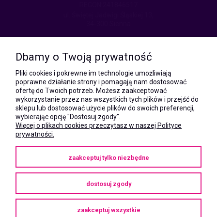
REGON:241846517
ul. Świętej Jadwigi Śląskiej 13,
34-300 Sienna
kom.:
531 628 603
Dbamy o Twoją prywatność
(Mateusz)
kom.:
Pliki cookies i pokrewne im technologie umożliwiają
731 805 731
poprawne działanie strony i pomagają nam dostosować
(Monika)
ofertę do Twoich potrzeb. Możesz zaakceptować
wykorzystanie przez nas wszystkich tych plików i przejść do
e-mail:
sklepu lub dostosować użycie plików do swoich preferencji,
kontakt@megaxshop.pl
wybierając opcję "Dostosuj zgody".
Więcej o plikach cookies przeczytasz w naszej Polityce
prywatności.
KUPONY RABATOWE
zaakceptuj tylko niezbędne
Podaj swój adres e-mail aby otrzymywać kupony rabatowe na zakupy
w naszym sklepie.
dostosuj zgody
zaakceptuj wszystkie