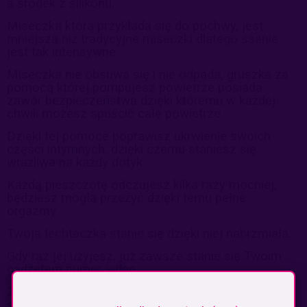
a środek z silikonu.
Miseczka którą przykłada się do pochwy, jest
mniejsza niż tradycyjne miseczki dlatego ssanie
jest tak intensywne.
Miseczka nie obsuwa się i nie odpada, gruszka za
pomocą której pompujesz powietrze posiada
zawór bezpieczeństwa dzięki któremu w każdej
chwili możesz spuścić całe powietrze.
Dzięki tej pomoce poprawisz ukrwienie swoich
części intymnych, dzięki czemu staniesz się
wrażliwa na każdy dotyk.
Każdą pieszczotę odczujesz kilka razy mocniej,
będziesz mogła przeżyć dzięki temu pełne
orgazmy.
Twoja łechtaczka stanie się dzięki niej nabrzmiała.
Gdy raz jej użyjesz, już zawsze stanie się Twoim
gadżetem numer jeden.
Zobacz jak wiele możesz zyskać zadbaj już dziś o
swoje udane życie erotyczne.