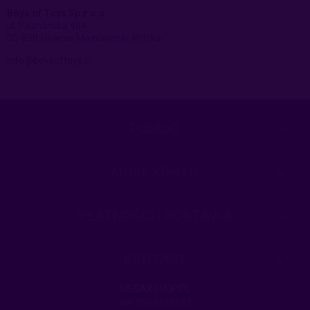
Boys of Toys Sp z o.o.
ul. Poznańska 484
05-850 Ożarów Mazowiecki, Polska
info@boysoftoys.pl
POMOC
MOJE KONTO
PŁATNOŚCI I DOSTAWA
KONTAKT
MEGAXSHOP.PL
NIP:5532412527