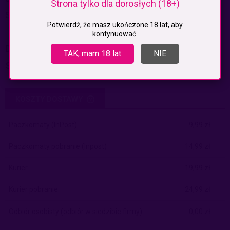
Strona tylko dla dorosłych (18+)
Spraw, aby sex był jeszcze większą rozkoszą.
Potwierdź, że masz ukończone 18 lat, aby
kontynuować.
Długość miseczki:
7 cm
TAK, mam 18 lat
NIE
Szerokość:
5 cm
KOSZTY DOSTAWY
CENA NIE ZAWIERA EWENTUALNYCH KOSZTÓW PŁATNOŚCI
Paczkomaty
(InPost)
9,99 zł
Paczkomaty pobranie
(Inpost)
14,99 zł
Kurier
19,99 zł
Kurier pobranie
24,99 zł
Odbiór osobisty
(odbiór w siedzibie firmy)
0,00 zł