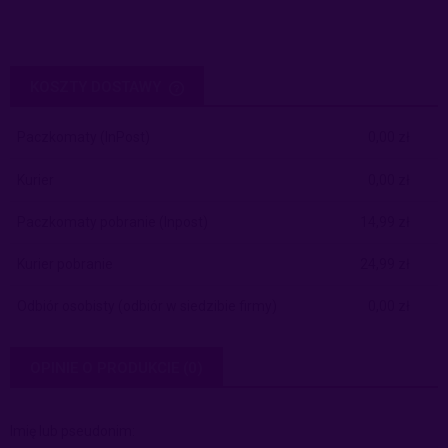
KOSZTY DOSTAWY
CENA NIE ZAWIERA EWENTUALNYCH KOSZTÓW PŁATNOŚCI
Paczkomaty
(InPost)
0,00 zł
Kurier
0,00 zł
Paczkomaty pobranie
(Inpost)
14,99 zł
Kurier pobranie
24,99 zł
Odbiór osobisty
(odbiór w siedzibie firmy)
0,00 zł
OPINIE O PRODUKCIE (0)
Imię lub pseudonim: