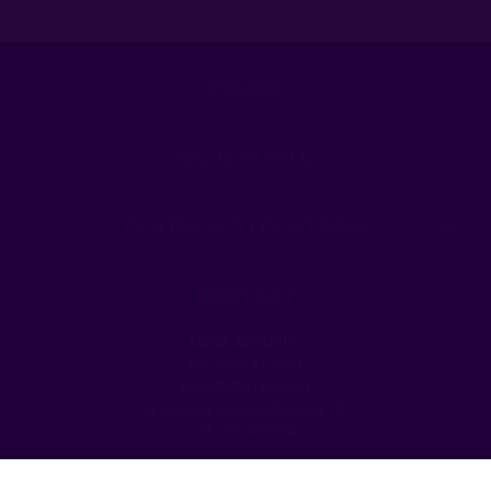
POMOC
MOJE KONTO
PŁATNOŚCI I DOSTAWA
KONTAKT
MEGAXSHOP.PL
NIP:5532412527
REGON:241846517
ul. Świętej Jadwigi Śląskiej 13,
34-300 Sienna
kom.: