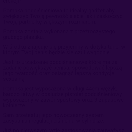
erekcji?
Pompka podciśnieniowa to idealny gadżet aby
zwiększyć Twoją
pewność siebie
jak i zaskoczyć
Twoją partnerkę większym rozmiarem.
Pompka została wykonana z przeźroczystego
grubego plastiku.
W środku znajduje
się przyjemny w dotyku tunel w
którym Twój penis będzie się czuł
wygodnie.
Jest to urządzenie podciśnieniowe które ma za
zadanie powiększyć
penisa, spowodować lepszą
jego twardość oraz osiągnąć lepszą
kondycję
sexualną.
Pompka jest wyposażona w długi 44cm wężyk,
bardzo łatwy w
obsłudze pistolet podciśnieniowy
wyposażony w zawór spustowy oraz
3 zapasowe
kołnierze.
Sam przetestuj jego nowoczesny system
zasysania i regulacji ciśnienia
w cylindrze.
Już po pierwszym razie zastosowania zauważysz