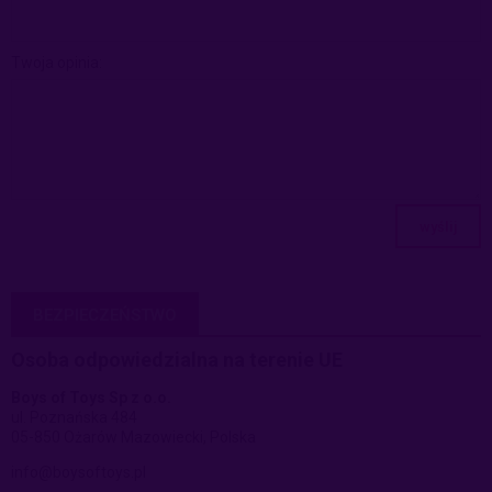
Twoja opinia:
wyślij
BEZPIECZEŃSTWO
Osoba odpowiedzialna na terenie UE
Boys of Toys Sp z o.o.
ul. Poznańska 484
05-850 Ożarów Mazowiecki, Polska
info@boysoftoys.pl