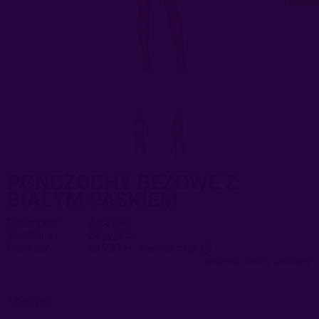
POŃCZOCHY BEŻOWE Z
BIAŁYM PASKIEM
Dostępność:
duża ilość
Wysyłka w:
24 godziny
Dostawa:
od 9,99 zł
- Paczkomaty
sprawdź formy dostawy
Cena nie zawiera ewentualnych kosztów płatności
*
Rozmiar: