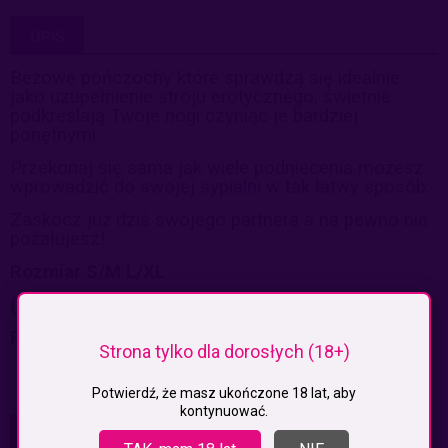
OPIS
Beżowe pończochy które sprawdzą się idealnie
jako uzupełnienie stroju erotycznego, świetnie
podkreślają Twoje nogi czyniąc je bardziej
ponętnymi.
Przekonaj się sama jak wiele podniecenia możesz
wprowadzić do swojej sypialni w tak łatwy sposób.
Zaskocz już dziś swojego partnera a na pewno nie
pożałujesz!
Rozmiar S/M L/XL
(94% poliamid, 6% elastan)
Pończochy do paska.
Strona tylko dla dorosłych (18+)
Potwierdź, że masz ukończone 18 lat, aby
kontynuować.
KOSZTY DOSTAWY