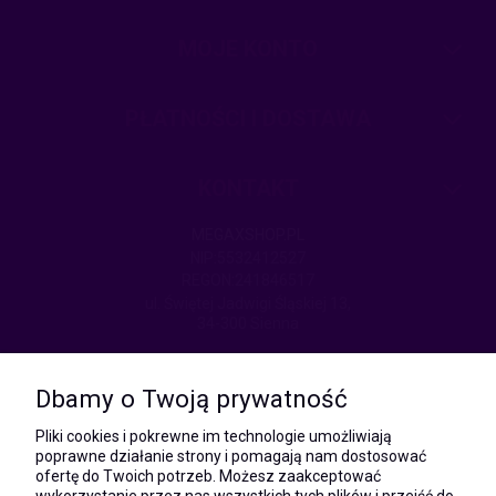
MOJE KONTO
PŁATNOŚCI I DOSTAWA
KONTAKT
MEGAXSHOP.PL
NIP:5532412527
REGON:241846517
ul. Świętej Jadwigi Śląskiej 13,
34-300 Sienna
kom.:
531 628 603
Dbamy o Twoją prywatność
(Mateusz)
kom.:
Pliki cookies i pokrewne im technologie umożliwiają
731 805 731
poprawne działanie strony i pomagają nam dostosować
(Monika)
ofertę do Twoich potrzeb. Możesz zaakceptować