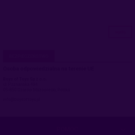
wyślij
BEZPIECZEŃSTWO
Osoba odpowiedzialna na terenie UE
Boys of Toys Sp z o.o.
ul. Poznańska 484
05-850 Ożarów Mazowiecki, Polska
info@boysoftoys.pl
POMOC