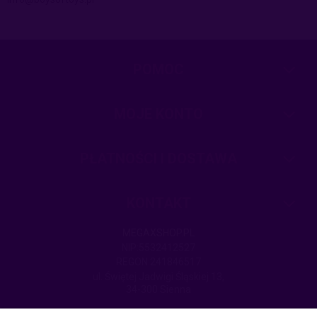
POMOC
MOJE KONTO
PŁATNOŚCI I DOSTAWA
KONTAKT
MEGAXSHOP.PL
NIP:5532412527
REGON:241846517
ul. Świętej Jadwigi Śląskiej 13,
34-300 Sienna