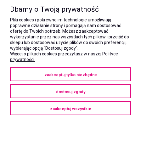
kom.:
531 628 603
Dbamy o Twoją prywatność
(Mateusz)
kom.:
Pliki cookies i pokrewne im technologie umożliwiają
731 805 731
poprawne działanie strony i pomagają nam dostosować
(Monika)
ofertę do Twoich potrzeb. Możesz zaakceptować
wykorzystanie przez nas wszystkich tych plików i przejść do
e-mail:
sklepu lub dostosować użycie plików do swoich preferencji,
kontakt@megaxshop.pl
wybierając opcję "Dostosuj zgody".
Więcej o plikach cookies przeczytasz w naszej Polityce
prywatności.
KUPONY RABATOWE
zaakceptuj tylko niezbędne
Podaj swój adres e-mail aby otrzymywać kupony rabatowe na zakupy
w naszym sklepie.
dostosuj zgody
zaakceptuj wszystkie
Copyright © 2025
megaXshop.pl
pokaż pełną wersję strony