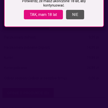
Potwierdź, że masz ukończone 18 lat, aby
kontynuować.
TAK, mam 18 lat
NIE
KOSZTY DOSTAWY
CENA NIE ZAWIERA EWENTUALNYCH KOSZTÓW PŁATNOŚCI
Paczkomaty
(InPost)
9,99 zł
Paczkomaty pobranie
(Inpost)
14,99 zł
Kurier
19,99 zł
Kurier pobranie
24,99 zł
Odbiór osobisty
(odbiór w siedzibie firmy)
0,00 zł
OPINIE O PRODUKCIE (0)