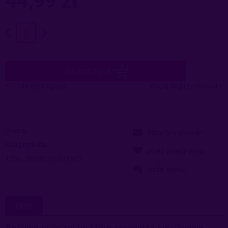
44,99 zł
do koszyka
*
- Pole wymagane
dodaj do przechowalni
Ocena:
zapytaj o produkt
Kod produktu:
poleć znajomemu
1266_20230725121822
dodaj opinię
OPIS
Beżowe pończochy które sprawdzą się idealnie