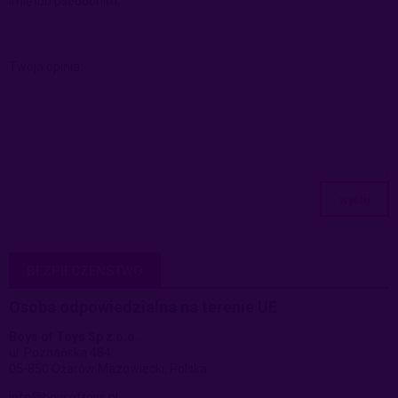
Imię lub pseudonim:
Twoja opinia:
wyślij
BEZPIECZEŃSTWO
Osoba odpowiedzialna na terenie UE
Boys of Toys Sp z o.o.
ul. Poznańska 484
05-850 Ożarów Mazowiecki, Polska
info@boysoftoys.pl