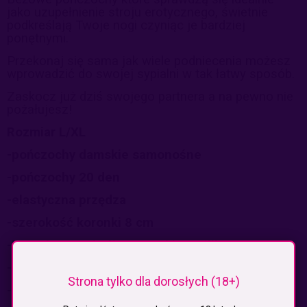
jako uzupełnienie stroju erotycznego, świetnie
podkreślają Twoje nogi czyniąc je bardziej
ponętnymi.
Przekonaj się sama jak wiele podniecenia możesz
wprowadzić do swojej sypialni w tak łatwy sposób.
Zaskocz już dziś swojego partnera a na pewno nie
pożałujesz!
Rozmiar L/XL
-pończochy damskie samonośne
-pończochy 20 den
-elastyczna przędza
-szerokość koronki 8 cm
-koronka z podwójnym paskiem silikonu
-niewidoczne wzmocnienie na palcach
Strona tylko dla dorosłych (18+)
-85% Poliamid, 15% Elastan