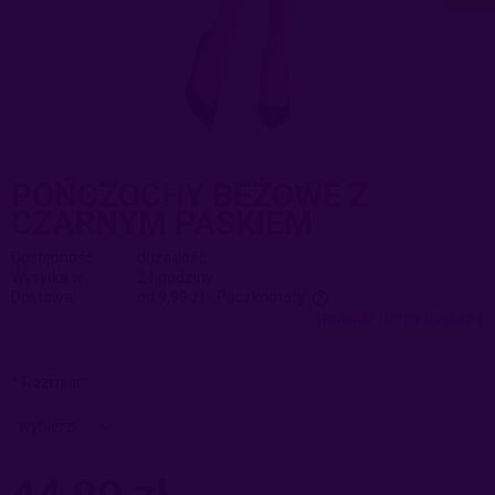
POŃCZOCHY BEŻOWE Z
CZARNYM PASKIEM
Dostępność:
duża ilość
Wysyłka w:
24 godziny
Dostawa:
od 9,99 zł
- Paczkomaty
sprawdź formy dostawy
Cena nie zawiera ewentualnych kosztów płatności
*
Rozmiar: