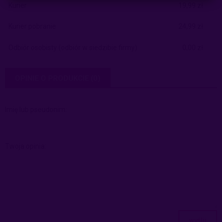
Kurier
19,99 zł
Kurier pobranie
24,99 zł
Odbiór osobisty
(odbiór w siedzibie firmy)
0,00 zł
OPINIE O PRODUKCIE (0)
Imię lub pseudonim:
Twoja opinia:
wyślij