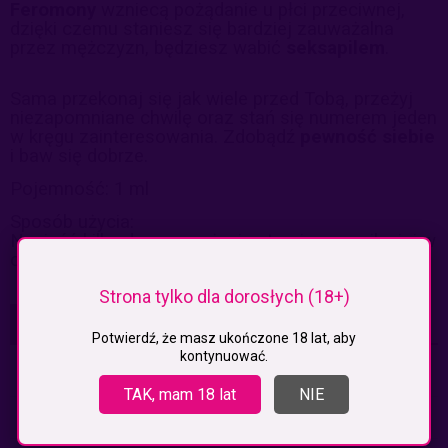
Feromony
wzniecą pożądanie u płci przeciwnej,
dzięki czemu staniesz się bardziej zauważalna
przez mężczyzn, będziesz wabić
seksapilem
.
Sama przekonaj się jak wiele przed Tobą, przeżyj
niezapomniane chwilę oraz stań się numerem jeden
w kręgu zainteresowania. Zdobądź
pewność siebie
i baw się dobrze.
Pojemność: 1 ml
Sposób użycia:
Nanieść kilka doz przy użyciu atomizera, najlepiej w
okolicy szyi, nadgarstków czy ramion.
Strona tylko dla dorosłych (18+)
KOSZTY DOSTAWY
Potwierdź, że masz ukończone 18 lat, aby
CENA NIE ZAWIERA EWENTUALNYCH KOSZTÓW PŁATNOŚCI
kontynuować.
Paczkomaty
(InPost)
9,99 zł
TAK, mam 18 lat
NIE
Paczkomaty pobranie
(Inpost)
14,99 zł