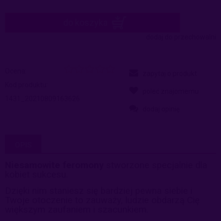
do koszyka
dodaj do przechowalni
Ocena:
zapytaj o produkt
Kod produktu:
poleć znajomemu
1431_20210809163626
dodaj opinię
OPIS
Niesamowite
feromony
stworzone specjalnie dla
kobiet sukcesu.
Dzięki nim staniesz się bardziej pewna siebie i
Twoje otoczenie to zauważy, ludzie obdarzą Cię
większym zaufaniem i szacunkiem.