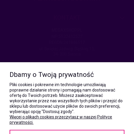
KONTAKT
MEGAXSHOP.PL
NIP:5532412527
REGON:241846517
ul. Świętej Jadwigi Śląskiej 13,
34-300 Sienna
kom.:
531 628 603
Dbamy o Twoją prywatność
(Mateusz)
kom.:
Pliki cookies i pokrewne im technologie umożliwiają
731 805 731
poprawne działanie strony i pomagają nam dostosować
(Monika)
ofertę do Twoich potrzeb. Możesz zaakceptować
wykorzystanie przez nas wszystkich tych plików i przejść do
e-mail:
sklepu lub dostosować użycie plików do swoich preferencji,
kontakt@megaxshop.pl
wybierając opcję "Dostosuj zgody".
Więcej o plikach cookies przeczytasz w naszej Polityce
prywatności.
KUPONY RABATOWE