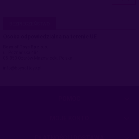
BEZPIECZEŃSTWO
Osoba odpowiedzialna na terenie UE
Boys of Toys Sp z o.o.
ul. Poznańska 484
05-850 Ożarów Mazowiecki, Polska
info@boysoftoys.pl
POMOC
MOJE KONTO
PŁATNOŚCI I DOSTAWA