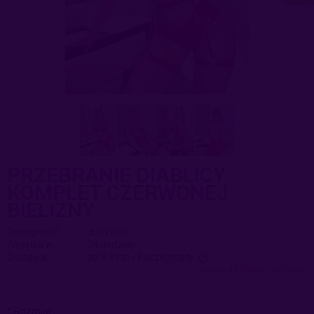
PRZEBRANIE DIABLICY
KOMPLET CZERWONEJ
BIELIZNY
Dostępność:
duża ilość
Wysyłka w:
24 godziny
Dostawa:
od 9,99 zł
- Paczkomaty
sprawdź formy dostawy
Cena nie zawiera ewentualnych kosztów płatności
*
Rozmiar: