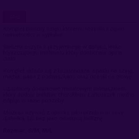
OPIS
Komplet bielizny dzięki któremu rozpalisz ogień
namiętności w sypialni!
Bielizna uszyta z przyjemnego w dotyku, lekko
błyszczącego materiału który doskonale opina
ciało.
Komplet składa się z biustonosza, opaski na szyję,
majtek, pasa z podwiązkami oraz opaski na głowę.
Ozdobiony dodatkowo metalowym łańcuszkiem
który dodaje bieliźnie charakteru. Łańcuszek można
odpiąć w razie potrzeby.
Możesz używać z opaską jako przebranie sexy
diabełka, lub bez jako odważną bieliznę.
Rozmiar: S/M, M/L