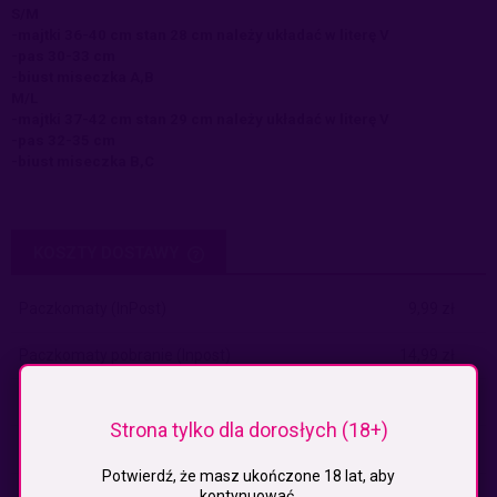
S/M
-majtki 36-40 cm stan 28 cm należy układać w literę V
-pas 30-33 cm
-biust miseczka A,B
M/L
-majtki 37-42 cm stan 29 cm należy układać w literę V
-pas 32-35 cm
-biust miseczka B,C
KOSZTY DOSTAWY
CENA NIE ZAWIERA EWENTUALNYCH KOSZTÓW PŁATNOŚCI
Paczkomaty
(InPost)
9,99 zł
Paczkomaty pobranie
(Inpost)
14,99 zł
Kurier
19,99 zł
Strona tylko dla dorosłych (18+)
Kurier pobranie
24,99 zł
Potwierdź, że masz ukończone 18 lat, aby
Odbiór osobisty
(odbiór w siedzibie firmy)
0,00 zł
kontynuować.