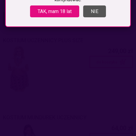
TAK, mam 18 lat
NIE
PRODUKTY POWIĄZANE
KOSTIUM UCZENNICY PLUS SIZE
249,00 zł
do koszyka
KOSTIUM MUNDUREK UCZENNICY
64,00 zł