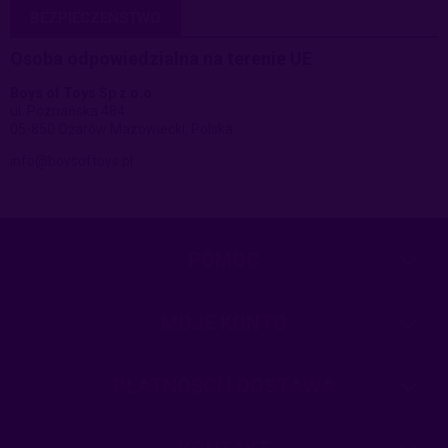
BEZPIECZEŃSTWO
Osoba odpowiedzialna na terenie UE
Boys of Toys Sp z o.o.
ul. Poznańska 484
05-850 Ożarów Mazowiecki, Polska
info@boysoftoys.pl
POMOC
MOJE KONTO
PŁATNOŚCI I DOSTAWA