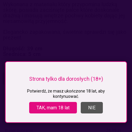
Wykonana z materiału który przypomina ludzką
skórę, posiada zaciśnięte palce które doskonale
drażnią i masują wnętrze pochwy kobiety dając jej
niesamowitą przyjemność.
Elegancko zapakowana, świetnie sprawdzi się jako
prezent.
Długość: 39 cm
Średnica: 5 cm
Strona tylko dla dorosłych (18+)
KOSZTY DOSTAWY
CENA NIE ZAWIERA EWENTUALNYCH KOSZTÓW PŁATNOŚCI
Potwierdź, że masz ukończone 18 lat, aby
Paczkomaty
(InPost)
0,00 zł
kontynuować.
Kurier
0,00 zł
TAK, mam 18 lat
NIE
Paczkomaty pobranie
(Inpost)
14,99 zł
Kurier pobranie
24,99 zł