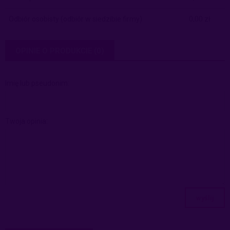
Odbiór osobisty
(odbiór w siedzibie firmy)
0,00 zł
OPINIE O PRODUKCIE (0)
Imię lub pseudonim:
Twoja opinia:
wyślij