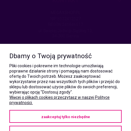
KONTAKT
MEGAXSHOP.PL
NIP:5532412527
REGON:241846517
ul. Świętej Jadwigi Śląskiej 13,
34-300 Sienna
kom.:
531 628 603
Dbamy o Twoją prywatność
(Mateusz)
kom.:
Pliki cookies i pokrewne im technologie umożliwiają
731 805 731
poprawne działanie strony i pomagają nam dostosować
(Monika)
ofertę do Twoich potrzeb. Możesz zaakceptować
wykorzystanie przez nas wszystkich tych plików i przejść do
e-mail:
sklepu lub dostosować użycie plików do swoich preferencji,
kontakt@megaxshop.pl
wybierając opcję "Dostosuj zgody".
Więcej o plikach cookies przeczytasz w naszej Polityce
prywatności.
KUPONY RABATOWE
zaakceptuj tylko niezbędne
Podaj swój adres e-mail aby otrzymywać kupony rabatowe na zakupy
w naszym sklepie.