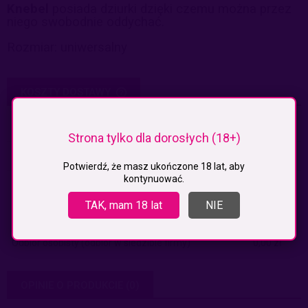
Knebel
posiada dziurki dzięki czemu można przez
niego swobodnie oddychać.
Rozmiar: uniwersalny
KOSZTY DOSTAWY
CENA NIE ZAWIERA EWENTUALNYCH KOSZTÓW PŁATNOŚCI
Paczkomaty
(InPost)
9,99 zł
Strona tylko dla dorosłych (18+)
Paczkomaty pobranie
(Inpost)
14,99 zł
Potwierdź, że masz ukończone 18 lat, aby
kontynuować.
Kurier
19,99 zł
TAK, mam 18 lat
NIE
Kurier pobranie
24,99 zł
Odbiór osobisty
(odbiór w siedzibie firmy)
0,00 zł
OPINIE O PRODUKCIE (0)