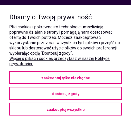
kom.:
531 628 603
Dbamy o Twoją prywatność
(Mateusz)
kom.:
Pliki cookies i pokrewne im technologie umożliwiają
731 805 731
poprawne działanie strony i pomagają nam dostosować
(Monika)
ofertę do Twoich potrzeb. Możesz zaakceptować
wykorzystanie przez nas wszystkich tych plików i przejść do
e-mail:
sklepu lub dostosować użycie plików do swoich preferencji,
kontakt@megaxshop.pl
wybierając opcję "Dostosuj zgody".
Więcej o plikach cookies przeczytasz w naszej Polityce
prywatności.
KUPONY RABATOWE
zaakceptuj tylko niezbędne
Podaj swój adres e-mail aby otrzymywać kupony rabatowe na zakupy
w naszym sklepie.
dostosuj zgody
zaakceptuj wszystkie
Copyright © 2025
megaXshop.pl
pokaż pełną wersję strony