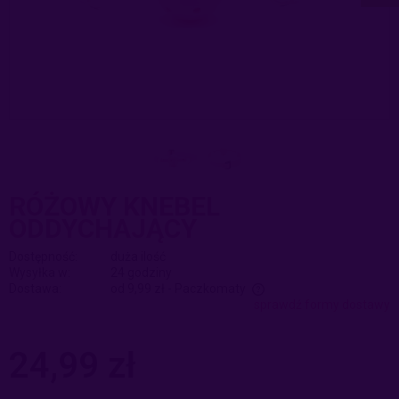
RÓŻOWY KNEBEL
ODDYCHAJĄCY
Dostępność:
duża ilość
Wysyłka w:
24 godziny
Dostawa:
od 9,99 zł
- Paczkomaty
sprawdź formy dostawy
Cena nie zawiera ewentualnych kosztów płatności
24,99 zł