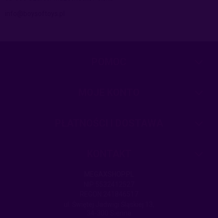
info@boysoftoys.pl
POMOC
MOJE KONTO
PŁATNOŚCI I DOSTAWA
KONTAKT
MEGAXSHOP.PL
NIP:5532412527
REGON:241846517
ul. Świętej Jadwigi Śląskiej 13,
34-300 Sienna