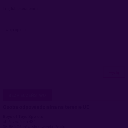
Imię lub pseudonim:
Twoja opinia:
wyślij
BEZPIECZEŃSTWO
Osoba odpowiedzialna na terenie UE
Boys of Toys Sp z o.o.
ul. Poznańska 484
05-850 Ożarów Mazowiecki, Polska