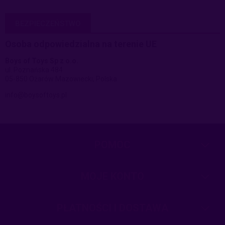
BEZPIECZEŃSTWO
Osoba odpowiedzialna na terenie UE
Boys of Toys Sp z o.o.
ul. Poznańska 484
05-850 Ożarów Mazowiecki, Polska
info@boysoftoys.pl
POMOC
MOJE KONTO
PŁATNOŚCI I DOSTAWA