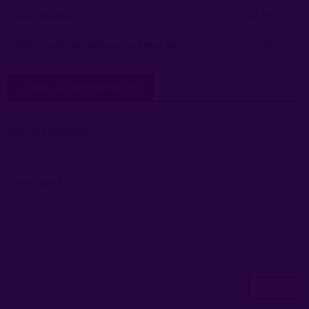
Kurier pobranie
24,99 zł
Odbiór osobisty
(odbiór w siedzibie firmy)
0,00 zł
OPINIE O PRODUKCIE (0)
Imię lub pseudonim:
Twoja opinia:
wyślij