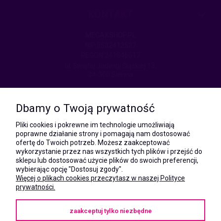
KONTAKT
MEGAXSHOP.PL
NIP:5532412527
REGON:241846517
ul. Świętej Jadwigi Śląskiej 13,
34-300 Sienna
kom.:
531 628 603
Dbamy o Twoją prywatność
(Mateusz)
kom.:
Pliki cookies i pokrewne im technologie umożliwiają
731 805 731
poprawne działanie strony i pomagają nam dostosować
(Monika)
ofertę do Twoich potrzeb. Możesz zaakceptować
wykorzystanie przez nas wszystkich tych plików i przejść do
e-mail:
sklepu lub dostosować użycie plików do swoich preferencji,
kontakt@megaxshop.pl
wybierając opcję "Dostosuj zgody".
Więcej o plikach cookies przeczytasz w naszej Polityce
prywatności.
KUPONY RABATOWE
zaakceptuj tylko niezbędne
Podaj swój adres e-mail aby otrzymywać kupony rabatowe na zakupy