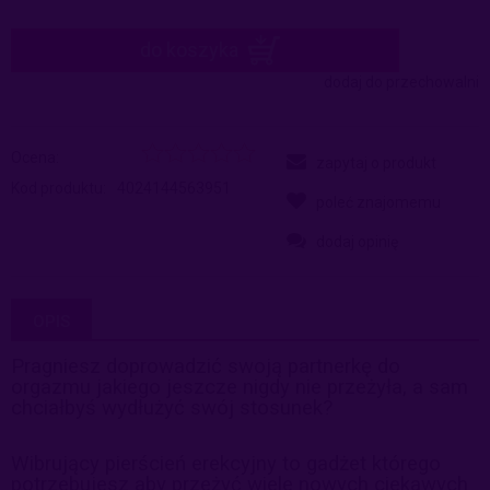
do koszyka
dodaj do przechowalni
Ocena:
zapytaj o produkt
Kod produktu:
4024144563951
poleć znajomemu
dodaj opinię
OPIS
Pragniesz doprowadzić swoją partnerkę do
orgazmu jakiego jeszcze nigdy nie przeżyła, a sam
chciałbyś wydłużyć swój stosunek?
Wibrujący pierścień erekcyjny to gadżet którego
potrzebujesz aby przeżyć wiele nowych
c
iekawych