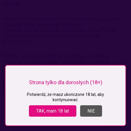
doznań.
Pierścień jest wykonany z przyjemnego w dotyku,
rozciągliwego żelowego materiału.
Posiada wibrację dzięki czemu zarówno Ty jak i
Twoja partnerka poczujesz niesamowitą
przyjemność.
Można go dopasować do każdego rozmiaru.
Poprzez ucisk wydłuża Twoją erekcję, ładnie
zapakowany.
Strona tylko dla dorosłych (18+)
KOSZTY DOSTAWY
CENA NIE ZAWIERA EWENTUALNYCH KOSZTÓW PŁATNOŚCI
Potwierdź, że masz ukończone 18 lat, aby
kontynuować.
Paczkomaty
(InPost)
9,99 zł
TAK, mam 18 lat
NIE
Paczkomaty pobranie
(Inpost)
14,99 zł
Kurier
19,99 zł